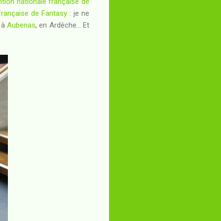
ion nationale française de
française de Fantasy
: je ne
u à
Aubenas
, en Ardèche... Et