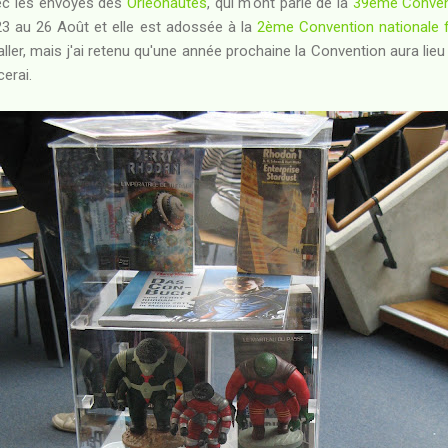
ec les envoyés des
Orléonautes
, qui m'ont parlé de la
39ème Convent
 23 au 26 Août et elle est adossée à la
2ème Convention nationale 
aller, mais j'ai retenu qu'une année prochaine la Convention aura lie
cerai.