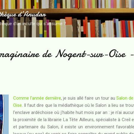
Accéder au contenu principal
thèque d’Anudar
thèque d'un inculte qui s'assume ?
maginaire de Nogent-sur-Oise -
Comme l'année dernière
, je suis allé faire un tour au
Salon de
Oise
. Il faut dire que la médiathèque où le Salon a lieu se tr
l'enclave ardéchoise où j'habite huit mois par an : je n'ai auc
la proximité de la librairie La Tête Ailleurs, spécialiste à Creil 
et partenaire du Salon, il existe un environnement favorabl
locaux (ou pas) de venir se faire connaître du grand public da