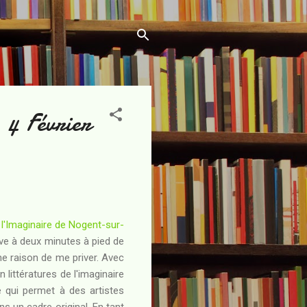
 4 Février
 l'Imaginaire de Nogent-sur-
ouve à deux minutes à pied de
une raison de me priver. Avec
en littératures de l'imaginaire
e qui permet à des artistes
ns un cadre original. En tant