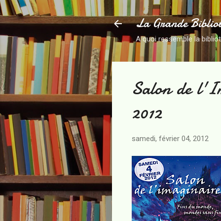
La Grande Biblio
A quoi ressemble la biblio
Salon de l'I
2012
samedi, février 04, 2012