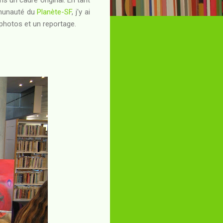
mmunauté du
Planète-SF
, j'y ai
 photos et un reportage.