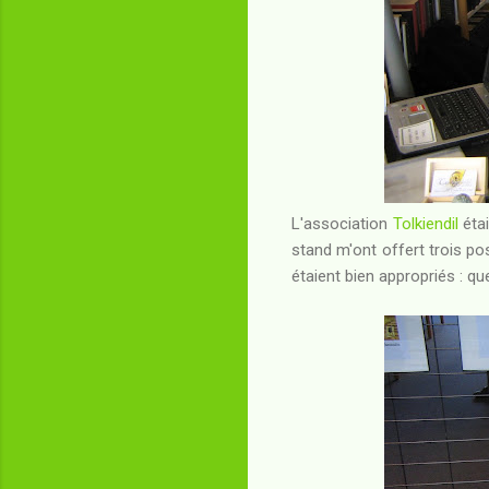
L'association
Tolkiendil
étai
stand m'ont offert trois po
étaient bien appropriés : que