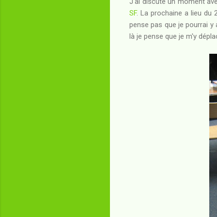
J'ai discuté un moment av
SF
. La prochaine a lieu du
pense pas que je pourrai y 
là je pense que je m'y dépla