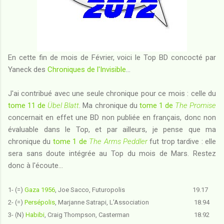
En cette fin de mois de Février, voici le Top BD concocté par
Yaneck des
Chroniques de l'Invisible
...
J'ai contribué avec une seule chronique pour ce mois : celle du
tome 11 de
Übel Blatt
. Ma chronique du
tome 1 de
The Promise
concernait en effet une BD non publiée en français, donc non
évaluable dans le Top, et par ailleurs, je pense que ma
chronique du
tome 1 de
The Arms Peddler
fut trop tardive : elle
sera sans doute intégrée au Top du mois de Mars. Restez
donc à l'écoute...
1- (=)
Gaza 1956
, Joe Sacco, Futuropolis 19.17
2- (=)
Persépolis
, Marjanne Satrapi, L'Association 18.94
3- (N)
Habibi
, Craig Thompson, Casterman 18.92