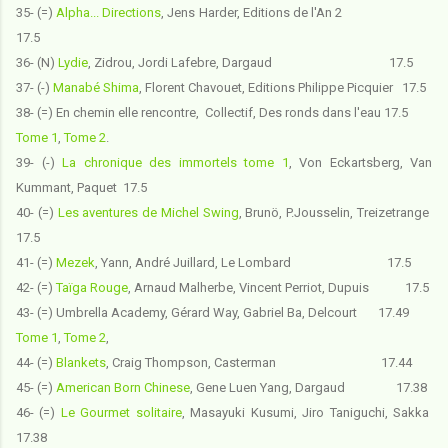
35- (=)
Alpha... Directions
, Jens Harder, Editions de l'An 2
17.5
36- (N)
Lydie
, Zidrou, Jordi Lafebre, Dargaud 17.5
37- (-)
Manabé Shima
, Florent Chavouet, Editions Philippe Picquier 17.5
38- (=) En chemin elle rencontre
, Collectif, Des ronds dans l'eau 17.5
Tome 1
,
Tome 2
.
39- (-)
La chronique des immortels tome 1
,
Von Eckartsberg, Van
Kummant, Paquet
17.5
40- (=)
Les aventures de Michel Swing
, Brunö, P.Jousselin, Treizetrange
17.5
41- (=)
Mezek
, Yann, André Juillard, Le Lombard 17.5
42- (=)
Taïga Rouge
, Arnaud Malherbe, Vincent Perriot, Dupuis 17.5
43- (=) Umbrella Academy
, Gérard Way, Gabriel Ba, Delcourt 17.49
Tome 1
,
Tome 2
,
44- (=)
Blankets
, Craig Thompson, Casterman 17.44
45- (=)
American Born Chinese
, Gene Luen Yang, Dargaud 17.38
46- (=)
Le Gourmet solitaire
, Masayuki Kusumi, Jiro Taniguchi, Sakka
17.38