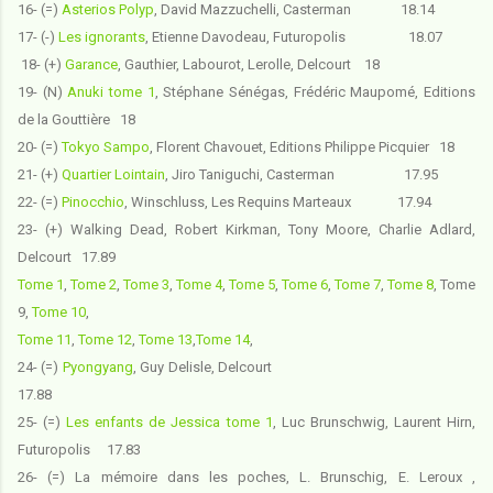
16-
(=)
Asterios Polyp
, David Mazzuchelli, Casterman 18.14
17- (-)
Les ignorants
, Etienne Davodeau, Futuropolis 18.07
18- (+)
Garance
, Gauthier, Labourot, Lerolle, Delcourt 18
19- (N)
Anuki tome 1
,
Stéphane Sénégas, Frédéric Maupomé, Editions
de la Gouttière 18
20- (=)
Tokyo Sampo
, Florent Chavouet, Editions Philippe Picquier 18
21- (+)
Quartier Lointain
, Jiro Taniguchi, Casterman 17.95
22- (=)
Pinocchio
, Winschluss, Les Requins Marteaux 17.94
23-
(+) Walking Dead
, Robert Kirkman, Tony Moore, Charlie Adlard,
Delcourt 17.89
Tome 1
,
Tome 2
,
Tome 3
,
Tome 4
,
Tome 5
,
Tome 6
,
Tome 7
,
Tome 8
, Tome
9,
Tome 10
,
Tome 11
,
Tome 12
,
Tome 13
,
Tome 14
,
24- (=)
Pyongyang
, Guy Delisle, Delcourt
17.88
25- (=)
Les enfants de Jessica tome 1
, Luc Brunschwig, Laurent Hirn,
Futuropolis 17.83
26- (=) La mémoire dans les poches
, L. Brunschig, E. Leroux ,