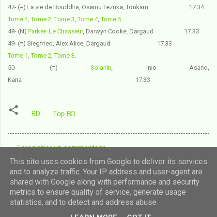
47- (=) La vie de Bouddha
, Osamu Tezuka, Tonkam 17.34
Tome 1
,
Tome 2
,
Tome 3
,
Tome 4
,
Tome 5
.
48- (N)
Parker- Le Chasseur
, Darwyn Cooke, Dargaud 17.33
49- (=) Siegfried
, Alex Alice, Dargaud 17.33
Tome 1
,
Tome 2
,
Tome 3
.
50- (=)
Solanin
, Inio Asano,
Kana 17.33
BD
Top BD
Enregistrer un commentaire
C
This site uses cookies from Google to deliver its services
o
and to analyze traffic. Your IP address and user-agent are
shared with Google along with performance and security
m
Fourni par Blogger
metrics to ensure quality of service, generate usage
m
statistics, and to detect and address abuse.
Images de thèmes de
luoman
e