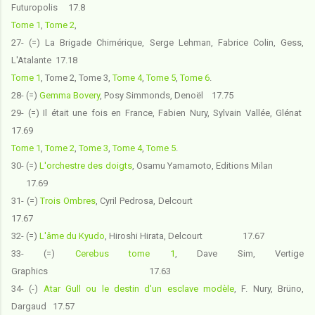
Futuropolis 17.8
Tome 1
,
Tome 2
,
27- (=) La Brigade Chimérique
, Serge Lehman, Fabrice Colin, Gess,
L'Atalante 17.18
Tome 1
, Tome 2, Tome 3,
Tome 4
,
Tome 5
,
Tome 6
.
28- (=)
Gemma Bovery
, Posy Simmonds, Denoël 17.75
29- (=) Il était une fois en France
, Fabien Nury, Sylvain Vallée, Glénat
17.69
Tome 1
,
Tome 2
,
Tome 3
,
Tome 4
,
Tome 5
.
30- (=)
L'orchestre des doigts
, Osamu Yamamoto, Editions Milan
17.69
31- (=)
Trois Ombres
, Cyril Pedrosa, Delcourt
17.67
32- (=)
L'âme du Kyudo
, Hiroshi Hirata, Delcourt 17.67
33- (=)
Cerebus tome 1
, Dave Sim, Vertige
Graphics 17.63
34- (-)
Atar Gull ou le destin d'un esclave modèle
, F. Nury, Brüno,
Dargaud 17.57