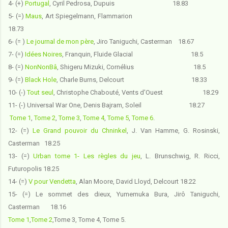
4- (+)
Portugal
,
Cyril Pedrosa, Dupuis 18.83
5-
(=)
Maus
, Art Spiegelmann, Flammarion
18.73
6- (=
)
Le journal de mon père
, Jiro Taniguchi, Casterman 18.67
7- (=)
Idées Noires
, Franquin, Fluide Glacial 18.5
8- (=)
NonNonBâ
, Shigeru Mizuki, Cornélius 18.5
9- (=)
Black Hole
, Charle Burns, Delcourt 18.33
10- (-)
Tout seul
, Christophe Chabouté, Vents d'Ouest 18.29
11-
(-) Universal War One
, Denis Bajram, Soleil 18.27
Tome 1
,
Tome 2
,
Tome 3
,
Tome 4
,
Tome 5
,
Tome 6
.
12- (=)
Le Grand pouvoir du Chninkel
,
J. Van Hamme, G. Rosinski,
Casterman 18.25
13- (=)
Urban tome 1- Les règles du jeu
, L. Brunschwig, R. Ricci,
Futuropolis 18.25
14- (=)
V pour Vendetta
, Alan Moore, David Lloyd, Delcourt 18.22
15- (=) Le sommet des dieux
, Yumemuka Bura, Jirô Taniguchi,
Casterman 18.16
Tome 1
,
Tome 2
,Tome 3, Tome 4, Tome 5.