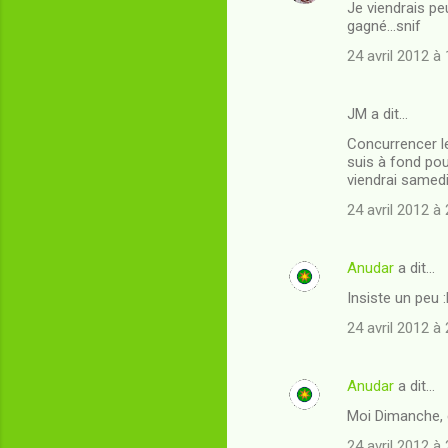
r
Je viendrais pe
gagné...snif
e
24 avril 2012 à
s
JM a dit…
Concurrencer le
suis à fond pou
viendrai samedi
24 avril 2012 à
Anudar
a dit…
Insiste un peu :P
24 avril 2012 à
Anudar
a dit…
Moi Dimanche, e
24 avril 2012 à