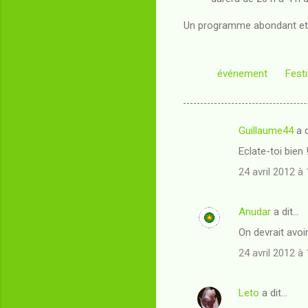
Un programme abondant et al
événement
Fest
Guillaume44
a d
C
Eclate-toi bien 
o
24 avril 2012 à
m
m
Anudar
a dit…
e
On devrait avoi
n
t
24 avril 2012 à
a
i
Leto
a dit…