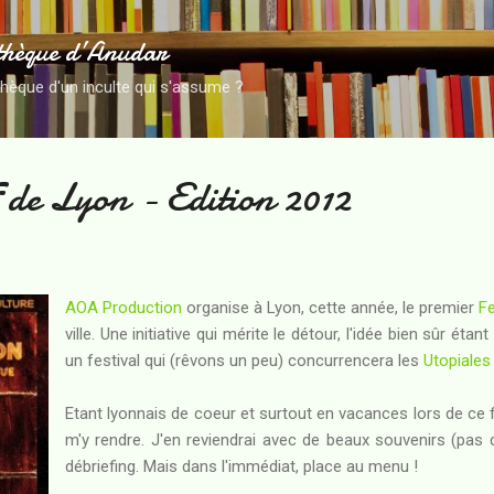
Accéder au contenu principal
thèque d’Anudar
thèque d'un inculte qui s'assume ?
F de Lyon - Edition 2012
AOA Production
organise à Lyon, cette année, le premier
Fe
ville. Une initiative qui mérite le détour, l'idée bien sûr ét
un festival qui (rêvons un peu) concurrencera les
Utopiales
Etant lyonnais de coeur et surtout en vacances lors de ce fe
m'y rendre. J'en reviendrai avec de beaux souvenirs (pas 
débriefing. Mais dans l'immédiat, place au menu !