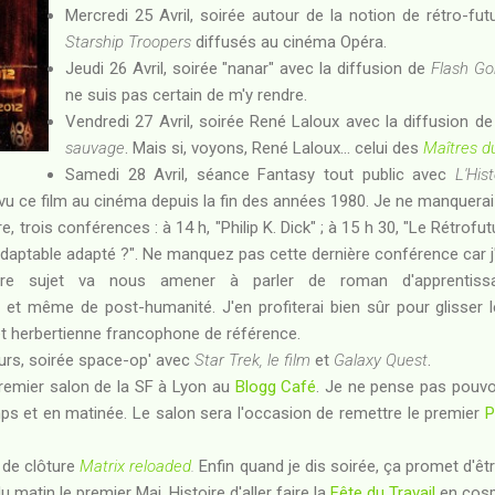
Mercredi 25 Avril, soirée autour de la notion de rétro-fut
Starship Troopers
diffusés au cinéma Opéra.
Jeudi 26 Avril, soirée "nanar" avec la diffusion de
Flash Go
ne suis pas certain de m'y rendre.
Vendredi 27 Avril, soirée René Laloux avec la diffusion d
sauvage
. Mais si, voyons, René Laloux... celui des
Maîtres 
Samedi 28 Avril, séance Fantasy tout public avec
L'His
 vu ce film au cinéma depuis la fin des années 1980. Je ne manquera
, trois conférences : à 14 h, "Philip K. Dick" ; à 15 h 30, "Le Rétrofutu
inadaptable adapté ?". Ne manquez pas cette dernière conférence car j'
tre sujet va nous amener à parler de roman d'apprentis
et même de post-humanité. J'en profiterai bien sûr pour glisser 
t herbertienne francophone de référence.
ours, soirée space-op' avec
Star Trek, le film
et
Galaxy Quest
.
premier salon de la SF à Lyon au
Blogg Café
. Je ne pense pas pouvoi
ps et en matinée. Le salon sera l'occasion de remettre le premier
P
e de clôture
Matrix reloaded
.
Enfin quand je dis soirée, ça promet d'êtr
u matin le premier Mai. Histoire d'aller faire la
Fête du Travail
en cos