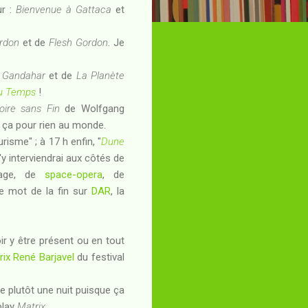
ur :
Bienvenue à Gattaca
et
rdon
et de
Flesh Gordon
. Je
e
Gandahar
et de
La Planète
du Temps
!
toire sans Fin
de Wolfgang
i ça pour rien au monde.
risme" ; à 17 h enfin, "
Dune
y interviendrai aux côtés de
sage, de
space-opera
, de
le mot de la fin sur
DAR
, la
r y être présent ou en tout
rix René Barjavel
du festival
e plutôt une nuit puisque ça
play
Matrix
.