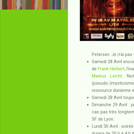
Petersen. Je n'ai pas
Samedi 28 Avril encore
de
Frank Herbert
, l'
Markus Leicht
. No
(pseudo-)mysticisme 
ressource dunienne e
Samedi 28 Avril touj
Dimanche 29 Avril : 
cas pas très longtem
SF de Lyon.
Lundi 30 Avril : soiré
durera de 20 h à 4 h d