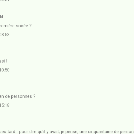
it…
première soirée ?
 08:53
ssi !
 10:50
ien de personnes ?
 15:18
eu tard... pour dire qu'il y avait, je pense, une cinquantaine de perso