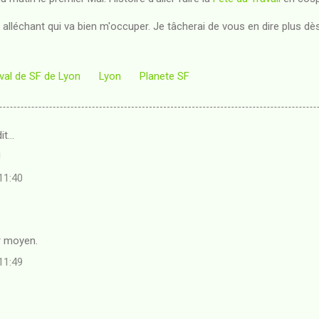
léchant qui va bien m'occuper. Je tâcherai de vous en dire plus dès
ival de SF de Lyon
Lyon
Planete SF
it…
!
 11:40
r moyen.
 11:49