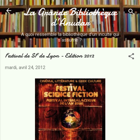
La Grande Bibliothèque
Accéder au contenu principal
d’Anudar
A quoi ressemble la bibliothèque d'un inculte qui
s'assume ?
Festival de SF de Lyon - Edition 2012
mardi, avril 24, 2012