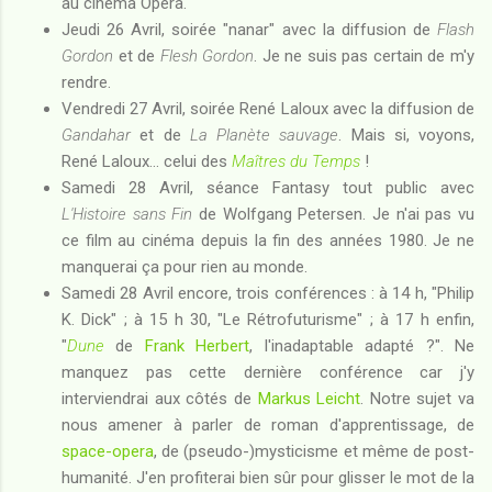
au cinéma Opéra.
Jeudi 26 Avril, soirée "nanar" avec la diffusion de
Flash
Gordon
et de
Flesh Gordon
. Je ne suis pas certain de m'y
rendre.
Vendredi 27 Avril, soirée René Laloux avec la diffusion de
Gandahar
et de
La Planète sauvage
. Mais si, voyons,
René Laloux... celui des
Maîtres du Temps
!
Samedi 28 Avril, séance Fantasy tout public avec
L'Histoire sans Fin
de Wolfgang Petersen. Je n'ai pas vu
ce film au cinéma depuis la fin des années 1980. Je ne
manquerai ça pour rien au monde.
Samedi 28 Avril encore, trois conférences : à 14 h, "Philip
K. Dick" ; à 15 h 30, "Le Rétrofuturisme" ; à 17 h enfin,
"
Dune
de
Frank Herbert
, l'inadaptable adapté ?". Ne
manquez pas cette dernière conférence car j'y
interviendrai aux côtés de
Markus Leicht
. Notre sujet va
nous amener à parler de roman d'apprentissage, de
space-opera
, de (pseudo-)mysticisme et même de post-
humanité. J'en profiterai bien sûr pour glisser le mot de la