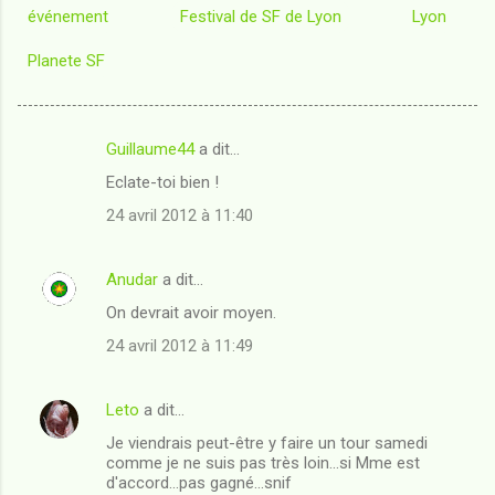
événement
Festival de SF de Lyon
Lyon
Planete SF
Guillaume44
a dit…
C
Eclate-toi bien !
o
24 avril 2012 à 11:40
m
m
Anudar
a dit…
e
On devrait avoir moyen.
n
t
24 avril 2012 à 11:49
a
i
Leto
a dit…
r
Je viendrais peut-être y faire un tour samedi
comme je ne suis pas très loin...si Mme est
e
d'accord...pas gagné...snif