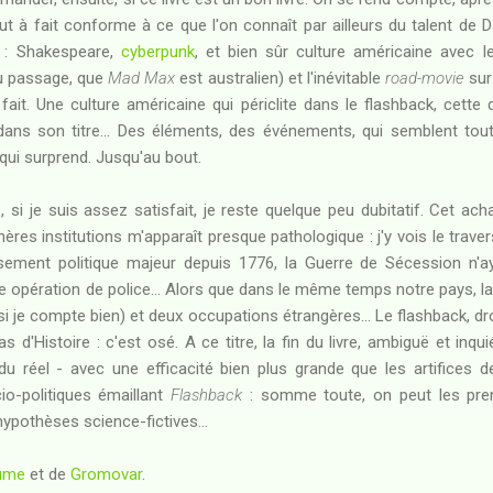
tout à fait conforme à ce que l'on connaît par ailleurs du talent d
s : Shakespeare,
cyberpunk
, et bien sûr culture américaine avec l
au passage, que
Mad Max
est australien) et l'inévitable
road-movie
sur
 fait. Une culture américaine qui périclite dans le flashback, cette 
ans son titre... Des éléments, des événements, qui semblent tout
re qui surprend. Jusqu'au bout.
e, si je suis assez satisfait, je reste quelque peu dubitatif. Cet 
hères institutions m'apparaît presque pathologique : j'y vois le traver
ement politique majeur depuis 1776, la Guerre de Sécession n'a
une opération de police... Alors que dans le même temps notre pays, l
i je compte bien) et deux occupations étrangères... Le flashback, d
s d'Histoire : c'est osé. A ce titre, la fin du livre, ambiguë et inqu
du réel - avec une efficacité bien plus grande que les artifices de
io-politiques émaillant
Flashback
: somme toute, on peut les pre
 hypothèses science-fictives...
aume
et de
Gromovar
.