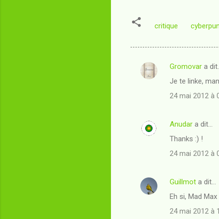
critique
cyberpu
Gromovar
a dit
C
Je te linke, man
o
24 mai 2012 à 
m
m
Anudar
a dit…
e
Thanks :) !
n
t
24 mai 2012 à 
a
i
Guillmot
a dit…
r
Eh si, Mad Max 
e
24 mai 2012 à 