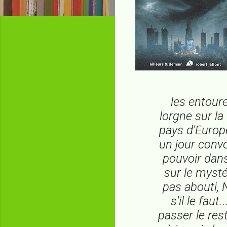
les entoure
lorgne sur la
pays d'Europ
un jour conv
pouvoir dans 
sur le mysté
pas abouti, 
s'il le fau
passer le res