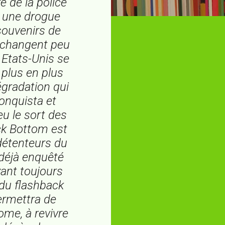
é de la police
, une drogue
 souvenirs de
e changent peu
 Etats-Unis se
plus en plus
égradation qui
onquista
et
eu le sort des
ck Bottom est
détenteurs du
a déjà enquêté
yant toujours
 du flashback
permettra de
ome, à revivre