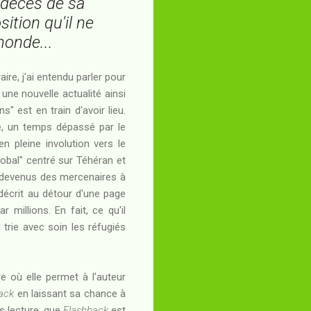
 décès de sa
ition qu'il ne
monde...
e, j'ai entendu parler pour
une nouvelle actualité ainsi
" est en train d'avoir lieu.
ue, un temps dépassé par le
 pleine involution vers le
Global" centré sur Téhéran et
s, devenus des mercenaires à
décrit au détour d'une page
 millions. En fait, ce qu'il
trie avec soin les réfugiés
e où elle permet à l'auteur
ack
en laissant sa chance à
s lecture, que
Flashback
est