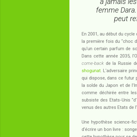
à jamais le
femme Dara. N
peut re
En 2001, au début du cycle
la première fois du "choc d
qu'un certain parfum de sou
Dans cette année 2035, l'O
come-back
de la Russie de
shogunat
. L'adversaire pri
qui dispose, dans ce futur 
la solde du Japon et de l'
comme déchirée entre les 
subsiste des Etats-Unis "d'
venus des autres Etats de 
Une hypothèse science-fic
d'écrire un bon livre : song
cette hypothèse pour se dem