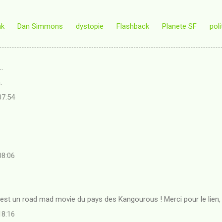
nk
Dan Simmons
dystopie
Flashback
Planete SF
poli
…
.
07:54
08:06
est un road mad movie du pays des Kangourous ! Merci pour le lien, j
18:16