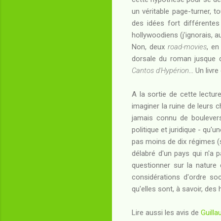
un véritable page-turner, 
des idées fort différente
hollywoodiens (j'ignorais, 
Non, deux
road-movies
, en
dorsale du roman jusque d
Cantos d'Hypérion
... Un liv
A la sortie de cette lectur
imaginer la ruine de leurs c
jamais connu de boulevers
politique et juridique - qu'
pas moins de dix régimes (s
délabré d'un pays qui n'a pa
questionner sur la nature 
considérations d'ordre soc
qu'elles sont, à savoir, des
Lire aussi les avis de
Guill