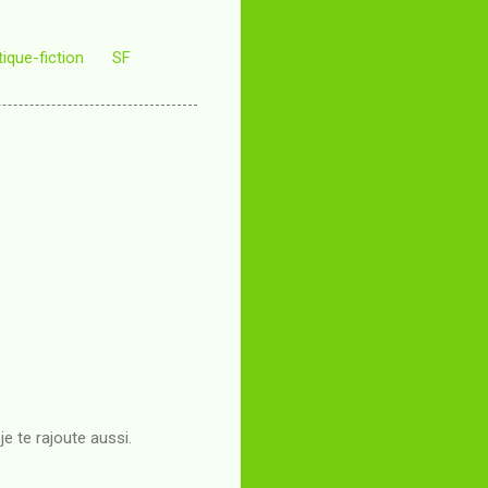
tique-fiction
SF
e te rajoute aussi.