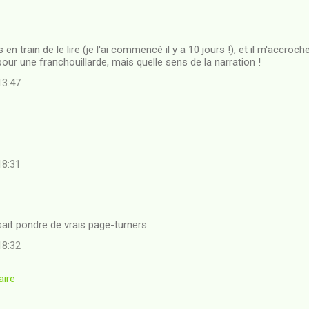
 en train de le lire (je l'ai commencé il y a 10 jours !), et il m'accroch
our une franchouillarde, mais quelle sens de la narration !
13:47
18:31
it pondre de vrais page-turners.
18:32
aire