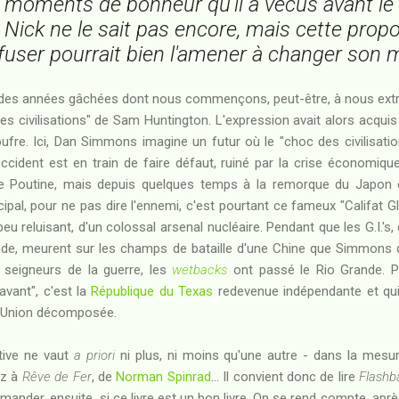
s moments de bonheur qu'il a vécus avant le
ick ne le sait pas encore, mais cette propos
fuser pourrait bien l'amener à changer son 
 des années gâchées dont nous commençons, peut-être, à nous extrair
es civilisations" de Sam Huntington. L'expression avait alors acquis 
fre. Ici, Dan Simmons imagine un futur où le "choc des civilisations
ccident est en train de faire défaut, ruiné par la crise économiq
 Poutine, mais depuis quelques temps à la remorque du Japon en
ncipal, pour ne pas dire l'ennemi, c'est pourtant ce fameux "Califat 
peu reluisant, d'un colossal arsenal nucléaire. Pendant que les G.I.'
Inde, meurent sur les champs de bataille d'une Chine que Simmons 
seigneurs de la guerre, les
wetbacks
ont passé le Rio Grande. Par
avant", c'est la
République du Texas
redevenue indépendante et qui 
l'Union décomposée.
tive ne vaut
a priori
ni plus, ni moins qu'une autre - dans la mesur
ez à
Rêve de Fer
, de
Norman Spinrad
... Il convient donc de lire
Flashb
ander, ensuite, si ce livre est un bon livre. On se rend compte, aprè