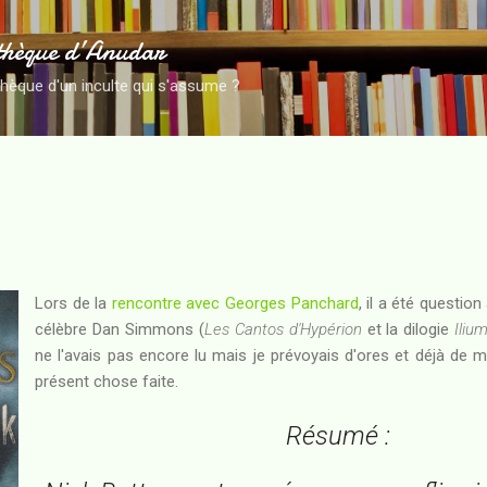
Accéder au contenu principal
thèque d’Anudar
thèque d'un inculte qui s'assume ?
Lors de la
rencontre avec Georges Panchard
, il a été questio
célèbre Dan Simmons (
Les Cantos d'Hypérion
et la dilogie
Iliu
ne l'avais pas encore lu mais je prévoyais d'ores et déjà de m
présent chose faite.
Résumé :