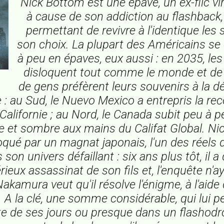
Nick Bottom est une épave, un ex-flic vir
à cause de son addiction au flashback
permettant de revivre à l'identique les
son choix. La plupart des Américains s
à peu en épaves, eux aussi : en 2035, les
disloquent tout comme le monde et de 
de gens préfèrent leurs souvenirs à la d
 : au Sud, le Nuevo Mexico a entrepris la
rec
 Californie ; au Nord, le Canada subit peu à p
e et sombre aux mains du Califat Global. Ni
oqué par un magnat japonais, l'un des réels 
son univers défaillant : six ans plus tôt, il 
rieux assassinat de son fils et, l'enquête n'a
Nakamura veut qu'il résolve l'énigme, à l'aide
t... A la clé, une somme considérable, qui lui 
te de ses jours ou presque dans un flashodr