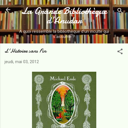
La Grande Bibliothèque
Accéder au contenu principal
d’Anudar
A quoi ressemble la bibliothèque d'un inculte qui
s'assume ?
L'Histoire sans Fin
jeudi, mai 03, 2012