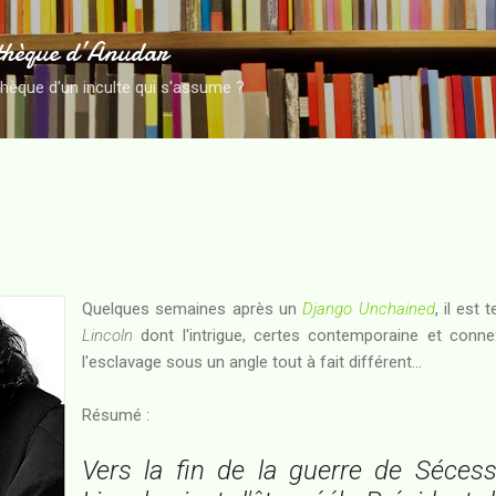
Accéder au contenu principal
thèque d’Anudar
thèque d'un inculte qui s'assume ?
Quelques semaines après un
Django Unchained
, il est
Lincoln
dont l'intrigue, certes contemporaine et conn
l'esclavage sous un angle tout à fait différent...
Résumé :
Vers la fin de la guerre de Séces