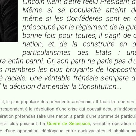
Lincoln vient d'être réélu Président 
Même si sa popularité atteint 
même si les Confédérés sont en dé
préoccupé par le règlement de la guer
bonne fois pour toutes, il s'agit de 
nation, et de la construire en 
particularismes des Etats : u
ra enfin banni. Or, son parti ne parle pas d'
s membres les plus bruyants de l'oppositi
ité raciale. Une véritable frénésie s'empare
d la décision d'amender la Constitution...
-il, le plus populaire des présidents américains. Il faut dire que s
respondent à la résolution d'une crise qui couvait depuis l'indépen
ération prétendait faire une nation à partir d'une somme de particu
édéral plus puissant. La
Guerre de Sécession
, véritable opération 
ue d'une opposition idéologique entre esclavagistes et abolitionni