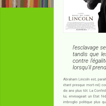
l'esclavage se
tandis que le
contre l'égal
lorsqu'il pren
Abraham Lincoln est, paraît
étant presque mort-né) cor
dix ans plus tôt. La Conféd
lui, envisageait un Etat f
imbroglio politique plus q