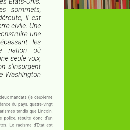
des Etats-Unis.
des sommets,
route, il est
re civile. Une
construire une
dépassant les
ne nation où
une seule voix,
on s'insurgent
 de Washington
es deux mandats (le deuxième
dance du pays, quatre-vingt
larismes tandis que Lincoln,
de police, résulte donc d'un
stes. Le racisme d'Etat est