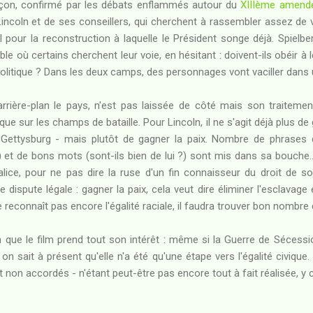
 façon, confirmé par les débats enflammés autour du
XIIIème amend
incoln et de ses conseillers, qui cherchent à rassembler assez de v
pour la reconstruction à laquelle le Président songe déjà. Spiel
le où certains cherchent leur voie, en hésitant : doivent-ils obéir à
t politique ? Dans les deux camps, des personnages vont vaciller dans 
arrière-plan le pays, n'est pas laissée de côté mais son traitemen
rs que sur les champs de bataille. Pour Lincoln, il ne s'agit déjà plus de
e Gettysburg - mais plutôt de gagner la paix. Nombre de phrases d
?) et de bons mots (sont-ils bien de lui ?) sont mis dans sa bouche...
ice, pour ne pas dire la ruse d'un fin connaisseur du droit de s
 dispute légale : gagner la paix, cela veut dire éliminer l'esclavage 
ne reconnaît pas encore l'égalité raciale, il faudra trouver bon nombr
 que le film prend tout son intérêt : même si la Guerre de Sécess
n sait à présent qu'elle n'a été qu'une étape vers l'égalité civique. 
t non accordés - n'étant peut-être pas encore tout à fait réalisée, y c