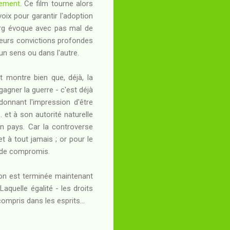
ement
. Ce film tourne alors
oix pour garantir l'adoption
berg évoque avec pas mal de
 leurs convictions profondes
un sens ou dans l'autre.
t montre bien que, déjà, la
 gagner la guerre - c'est déjà
onnant l'impression d'être
 et à son autorité naturelle
on pays. Car la controverse
et à tout jamais ; or pour le
e de compromis.
ion est terminée maintenant
Laquelle égalité - les droits
ompris dans les esprits...