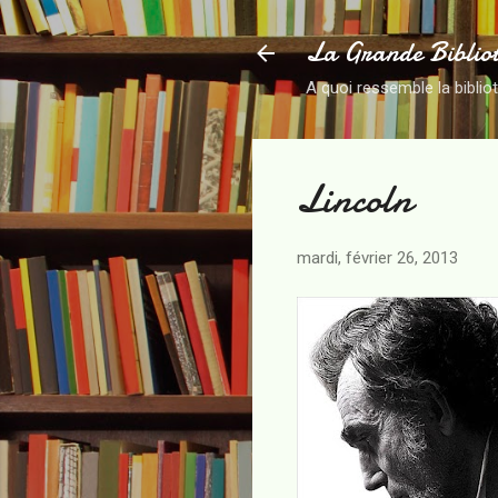
La Grande Biblio
A quoi ressemble la biblio
Lincoln
mardi, février 26, 2013