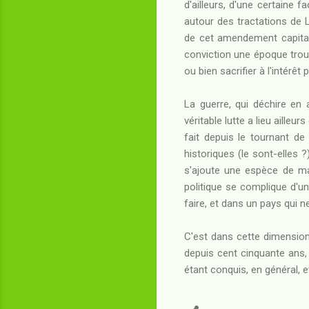
d'ailleurs, d'une certaine
autour des tractations de L
de cet amendement capital 
conviction une époque troub
ou bien sacrifier à l'intérê
La guerre, qui déchire en 
véritable lutte a lieu ailleu
fait depuis le tournant d
historiques (le sont-elles 
s'ajoute une espèce de mal
politique se complique d'une
faire, et dans un pays qui 
C'est dans cette dimension
depuis cent cinquante ans, o
étant conquis, en général, e