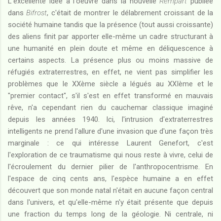
L'excellente idée à l'oeuvre dans la nouvelle
Rempart
publiée
dans
Bifrost
, c'était de montrer le délabrement croissant de la
société humaine tandis que la présence (tout aussi croissante)
des aliens finit par apporter elle-même un cadre structurant à
une humanité en plein doute et même en déliquescence à
certains aspects. La présence plus ou moins massive de
réfugiés extraterrestres, en effet, ne vient pas simplifier les
problèmes que le XXème siècle a légués au XXIème et le
"premier contact", s'il s'est en effet transformé en mauvais
rêve, n'a cependant rien du cauchemar classique imaginé
depuis les années 1940. Ici, l'intrusion d'extraterrestres
intelligents ne prend l'allure d'une invasion que d'une façon très
marginale : ce qui intéresse Laurent Genefort, c'est
l'exploration de ce traumatisme qui nous reste à vivre, celui de
l'écroulement du dernier pilier de l'anthropocentrisme. En
l'espace de cinq cents ans, l'espèce humaine a en effet
découvert que son monde natal n'était en aucune façon central
dans l'univers, et qu'elle-même n'y était présente que depuis
une fraction du temps long de la géologie. Ni centrale, ni