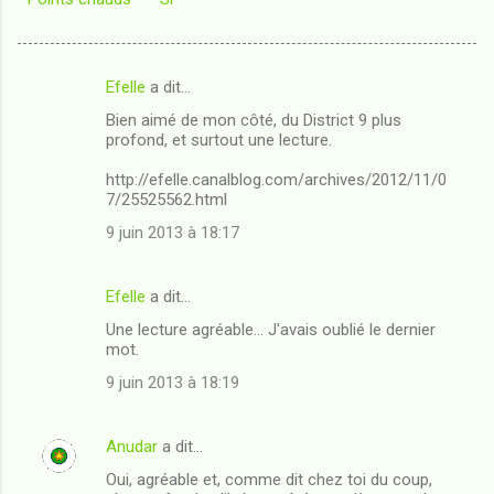
Efelle
a dit…
C
Bien aimé de mon côté, du District 9 plus
o
profond, et surtout une lecture.
m
http://efelle.canalblog.com/archives/2012/11/0
m
7/25525562.html
e
9 juin 2013 à 18:17
n
t
Efelle
a dit…
a
Une lecture agréable... J'avais oublié le dernier
i
mot.
r
9 juin 2013 à 18:19
e
s
Anudar
a dit…
Oui, agréable et, comme dit chez toi du coup,