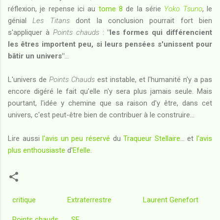
réflexion, je repense ici au
tome 8
de la série
Yoko Tsuno
, le
génial
Les Titans
dont la conclusion pourrait fort bien
s'appliquer à
Points chauds
:
"les formes qui différencient
les êtres importent peu, si leurs pensées s'unissent pour
bâtir un univers"
...
L'univers de
Points Chauds
est instable, et l'humanité n'y a pas
encore digéré le fait qu'elle n'y sera plus jamais seule. Mais
pourtant, l'idée y chemine que sa raison d'y être, dans cet
univers, c'est peut-être bien de contribuer à le construire...
Lire aussi
l'avis un peu réservé
du
Traqueur Stellaire
... et
l'avis
plus enthousiaste
d'
Efelle
.
critique
Extraterrestre
Laurent Genefort
Points chauds
SF