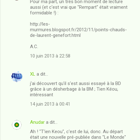
Pour ma part, un très bon moment de lecture
aussi (et c'est vrai que "Rempart" était vraiment
formidable !) :
http://les-
murmures.blogspot.fr/2012/11/points-chauds-
de-laurent-genefort.html
A.C.
10 juin 2013 à 22:58
XL
a dit…
j'ai découvert qu'il s'est aussi essayé à la BD
grâce à un désherbage à la BM ; Tien Kéou,
intéressant
14 juin 2013 à 00:41
Anudar
a dit…
Ah ! "T'ien Keou", c'est de lui, donc. Au départ
était une nouvelle pré-publiée dans "Le Monde"