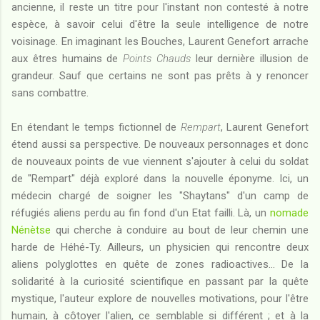
ancienne, il reste un titre pour l'instant non contesté à notre
espèce, à savoir celui d'être la seule intelligence de notre
voisinage. En imaginant les Bouches, Laurent Genefort arrache
aux êtres humains de
Points Chauds
leur dernière illusion de
grandeur. Sauf que certains ne sont pas prêts à y renoncer
sans combattre.
En étendant le temps fictionnel de
Rempart
, Laurent Genefort
étend aussi sa perspective. De nouveaux personnages et donc
de nouveaux points de vue viennent s'ajouter à celui du soldat
de "Rempart" déjà exploré dans la nouvelle éponyme. Ici, un
médecin chargé de soigner les "Shaytans" d'un camp de
réfugiés aliens perdu au fin fond d'un Etat failli. Là, un
nomade
Nénètse
qui cherche à conduire au bout de leur chemin une
harde de Héhé-Ty. Ailleurs, un physicien qui rencontre deux
aliens polyglottes en quête de zones radioactives... De la
solidarité à la curiosité scientifique en passant par la quête
mystique, l'auteur explore de nouvelles motivations, pour l'être
humain, à côtoyer l'alien, ce semblable si différent ; et à la