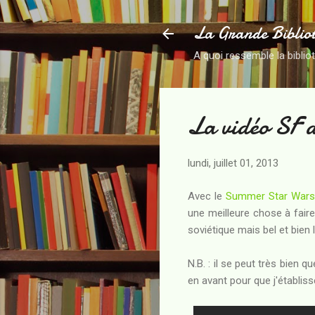
La Grande Biblio
A quoi ressemble la biblio
La vidéo SF d
lundi, juillet 01, 2013
Avec le
Summer Star Wars 
une meilleure chose à fair
soviétique mais bel et bien 
N.B. : il se peut très bien q
en avant pour que j'établisse