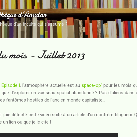
Accéder au contenu principal
thèque d’Anudar
thèque d'un inculte qui s'assume ?
u mois - Juillet 2013
Episode I
, l'atmosphère actuelle est au
space-op'
pour les mois qui
e que d'explorer un vaisseau spatial abandonné ? Pas d'aliens dans 
les fantômes hostiles de l'ancien monde capitaliste...
ue j'aie détecté cette vidéo suite à un article d'un confrère blogueur. 
 un lien ou que je le cite !