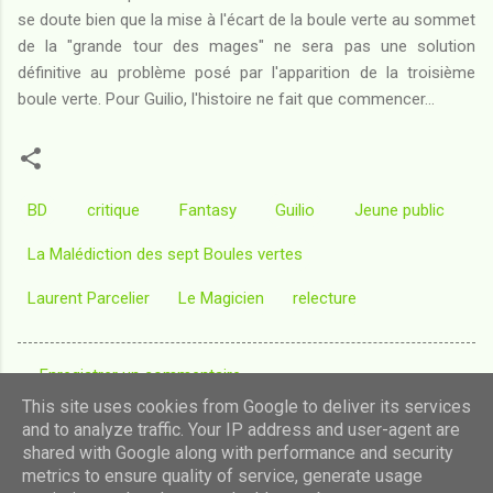
se doute bien que la mise à l'écart de la boule verte au sommet
de la "grande tour des mages" ne sera pas une solution
définitive au problème posé par l'apparition de la troisième
boule verte. Pour Guilio, l'histoire ne fait que commencer...
BD
critique
Fantasy
Guilio
Jeune public
La Malédiction des sept Boules vertes
Laurent Parcelier
Le Magicien
relecture
Enregistrer un commentaire
C
This site uses cookies from Google to deliver its services
o
and to analyze traffic. Your IP address and user-agent are
shared with Google along with performance and security
m
Fourni par Blogger
metrics to ensure quality of service, generate usage
m