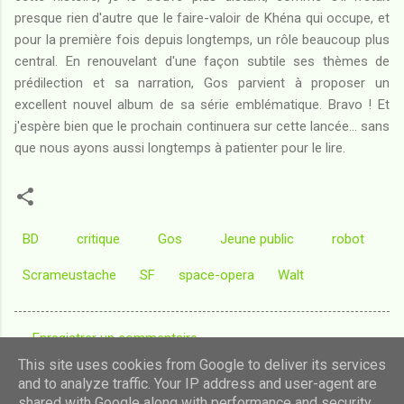
presque rien d'autre que le faire-valoir de Khéna qui occupe, et
pour la première fois depuis longtemps, un rôle beaucoup plus
central. En renouvelant d'une façon subtile ses thèmes de
prédilection et sa narration, Gos parvient à proposer un
excellent nouvel album de sa série emblématique. Bravo ! Et
j'espère bien que le prochain continuera sur cette lancée... sans
que nous ayons aussi longtemps à patienter pour le lire.
BD
critique
Gos
Jeune public
robot
Scrameustache
SF
space-opera
Walt
Enregistrer un commentaire
C
This site uses cookies from Google to deliver its services
o
and to analyze traffic. Your IP address and user-agent are
shared with Google along with performance and security