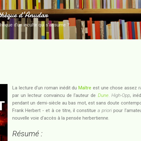
Accéder au contenu principal
thèque d’Anudar
thèque d'un inculte qui s'assume ?
La lecture d'un roman inédit du
Maître
est une chose assez ra
par un lecteur convaincu de l'auteur de
Dune
.
High-Opp
, iné
pendant un demi-siècle au bas mot, est sans doute contempo
Frank Herbert - et à ce titre, il constitue
a priori
pour l'amate
nouvelle voie d'accès à la pensée herbertienne.
Résumé :