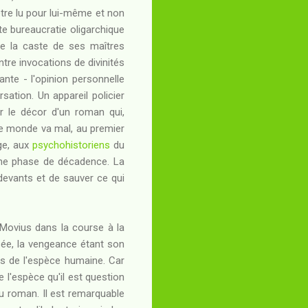
être lu pour lui-même et non
te bureaucratie oligarchique
que la caste de ses maîtres
entre invocations de divinités
ante - l'opinion personnelle
ation. Un appareil policier
r le décor d'un roman qui,
 Ce monde va mal, au premier
ge, aux
psychohistoriens
du
aine phase de décadence. La
devants et de sauver ce qui
e Movius dans la course à la
nsée, la vengeance étant son
ns de l'espèce humaine. Car
e l'espèce qu'il est question
 roman. Il est remarquable