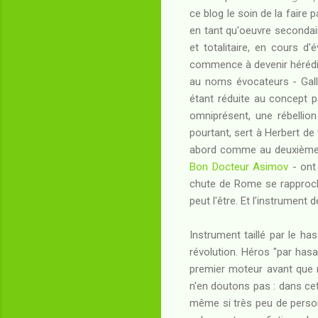
ce blog le soin de la faire
en tant qu'oeuvre secondai
et totalitaire, en cours d
commence à devenir hérédit
au noms évocateurs - Gallup
étant réduite au concept p
omniprésent, une rébellio
pourtant, sert à Herbert de
abord comme au deuxième :
Bon Docteur Asimov
- ont 
chute de Rome se rapproche
peut l'être. Et l'instrument
Instrument taillé par le ha
révolution. Héros "par hasa
premier moteur avant que n
n'en doutons pas : dans cett
même si très peu de perso