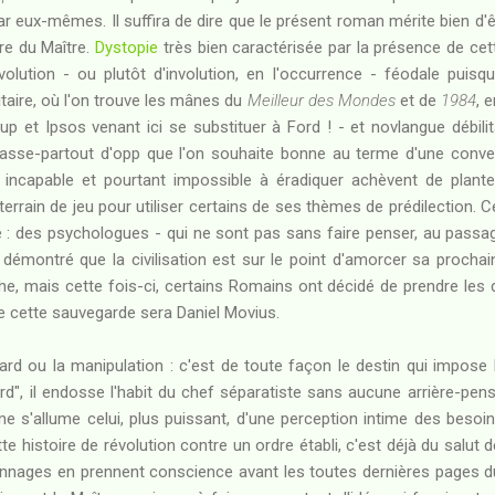
 par eux-mêmes. Il suffira de dire que le présent roman mérite bien d'
re du Maître.
Dystopie
très bien caractérisée par la présence de cet
'évolution - ou plutôt d'involution, en l'occurrence - féodale puis
aire, où l'on trouve les mânes du
Meilleur des Mondes
et de
1984
, 
 et Ipsos venant ici se substituer à Ford ! - et novlangue débilit
asse-partout d'opp que l'on souhaite bonne au terme d'une convers
n incapable et pourtant impossible à éradiquer achèvent de plante
 terrain de jeu pour utiliser certains de ses thèmes de prédilection.
 des psychologues - qui ne sont pas sans faire penser, au passa
démontré que la civilisation est sur le point d'amorcer sa proch
, mais cette fois-ci, certains Romains ont décidé de prendre les 
 de cette sauvegarde sera Daniel Movius.
sard ou la manipulation : c'est de toute façon le destin qui impos
rd", il endosse l'habit du chef séparatiste sans aucune arrière-pe
e s'allume celui, plus puissant, d'une perception intime des besoi
e histoire de révolution contre un ordre établi, c'est déjà du salut d
nnages en prennent conscience avant les toutes dernières pages du