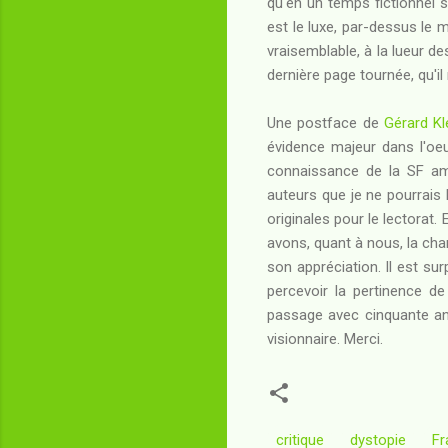
qu'en un temps fictionnel si
est le luxe, par-dessus le
vraisemblable, à la lueur d
dernière page tournée, qu'il
Une postface de
Gérard Kl
évidence majeur dans l'oeu
connaissance de la SF am
auteurs que je ne pourrais 
originales pour le lectorat.
avons, quant à nous, la chan
son appréciation. Il est sur
percevoir la pertinence de
passage avec cinquante an
visionnaire. Merci.
critique
dystopie
Fr