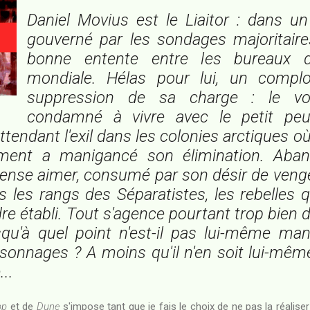
Daniel Movius est le Liaitor : dans u
gouverné par les sondages majoritaires
bonne entente entre les bureaux de
mondiale. Hélas pour lui, un complo
suppression de sa charge : le voi
condamné à vivre avec le petit peu
attendant l'exil dans les colonies arctiques 
ment a manigancé son élimination. Aban
pense aimer, consumé par son désir de veng
s les rangs des Séparatistes, les rebelles q
dre établi. Tout s'agence pourtant trop bien
usqu'à quel point n'est-il pas lui-même ma
sonnages ? A moins qu'il n'en soit lui-même
..
pp
et de
Dune
s'impose tant que je fais le choix de ne pas la réaliser 