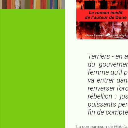
Terriers - en 
du gouverne
femme qu'il 
va entrer dan
renverser l'or
rébellion : j
puissants per
fin de compte.
La comparaison de
High-O