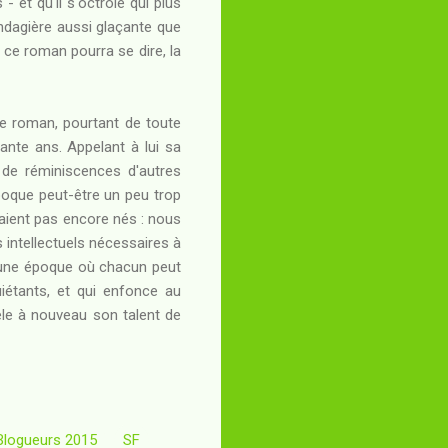
- et qu'il s'octroie qui plus
ndagière aussi glaçante que
 ce roman pourra se dire, la
e roman, pourtant de toute
ante ans. Appelant à lui sa
 de réminiscences d'autres
époque peut-être un peu trop
étaient pas encore nés : nous
s intellectuels nécessaires à
 une époque où chacun peut
uiétants, et qui enfonce au
le à nouveau son talent de
 Blogueurs 2015
SF