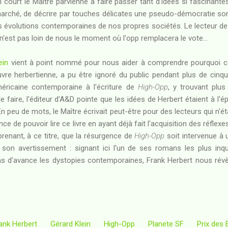
 court le Maître parvienne à faire passer tant d'idées si fascinantes 
 marché, de décrire par touches délicates une pseudo-démocratie so
es évolutions contemporaines de nos propres sociétés. Le lecteur de
 n'est pas loin de nous le moment où l'opp remplacera le vote...
ein
vient à point nommé pour nous aider à comprendre pourquoi c
vre herbertienne, a pu être ignoré du public pendant plus de cinqu
éricaine contemporaine à l'écriture de
High-Opp
, y trouvant plus
le faire, l'éditeur d'A&D pointe que les idées de Herbert étaient à l'
 En peu de mots, le Maître écrivait peut-être pour des lecteurs qui n'
ce de pouvoir lire ce livre en ayant déjà fait l'acquisition des réflexe
prenant, à ce titre, que la résurgence de
High-Opp
soit intervenue à
 son avertissement : signant ici l'un de ses romans les plus inq
s d'avance les dystopies contemporaines, Frank Herbert nous révè
ank Herbert
Gérard Klein
High-Opp
Planete SF
Prix des