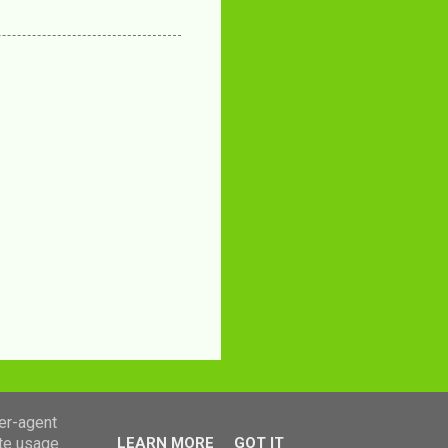
ser-agent
ate usage
LEARN MORE
GOT IT