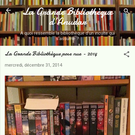
La Grande Bibliothèque
Accéder au contenu principal
d’Anudar
A quoi ressemble la bibliothèque d'un inculte qui
s'assume ?
La Grande Bibliothèque pose nue - 2014
mercredi, décembre 31, 2014