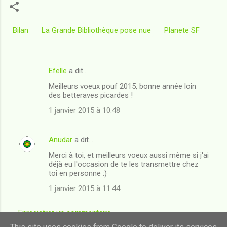
Bilan
La Grande Bibliothèque pose nue
Planete SF
Efelle
a dit…
C
Meilleurs voeux pouf 2015, bonne année loin
o
des betteraves picardes !
m
1 janvier 2015 à 10:48
m
e
Anudar
a dit…
n
Merci à toi, et meilleurs voeux aussi même si j'ai
t
déjà eu l'occasion de te les transmettre chez
toi en personne :)
a
1 janvier 2015 à 11:44
i
r
Enregistrer un commentaire
e