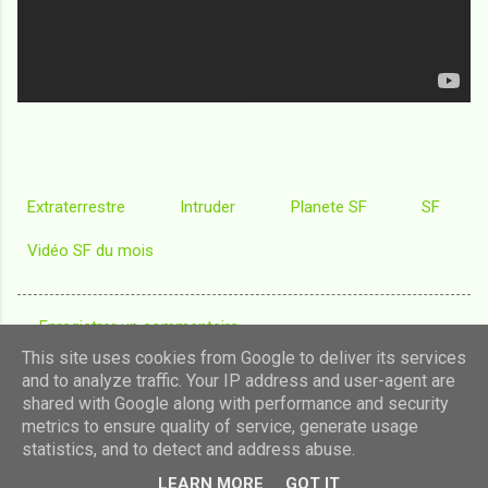
Extraterrestre
Intruder
Planete SF
SF
Vidéo SF du mois
Enregistrer un commentaire
C
This site uses cookies from Google to deliver its services
o
and to analyze traffic. Your IP address and user-agent are
shared with Google along with performance and security
m
Fourni par Blogger
metrics to ensure quality of service, generate usage
m
statistics, and to detect and address abuse.
Images de thèmes de
luoman
e
LEARN MORE
GOT IT