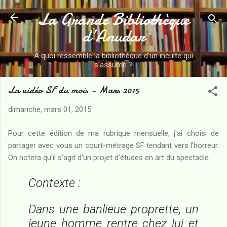
La Grande Bibliothèque
Accéder au contenu principal
d’Anudar
A quoi ressemble la bibliothèque d'un inculte qui
s'assume ?
La vidéo SF du mois - Mars 2015
dimanche, mars 01, 2015
Pour cette édition de ma rubrique mensuelle, j'ai choisi de
partager avec vous un court-métrage SF tendant vers l'horreur.
On notera qu'il s'agit d'un projet d'études en art du spectacle.
Contexte :
Dans une banlieue proprette, un
jeune homme rentre chez lui et