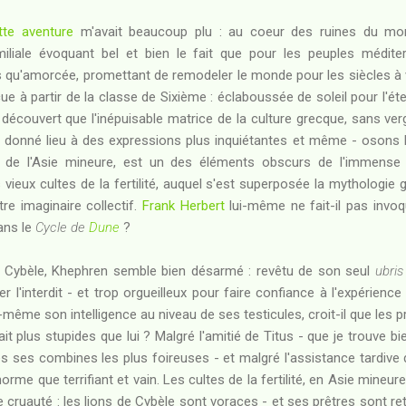
te aventure
m'avait beaucoup plu : au coeur des ruines du monde
iliale évoquant bel et bien le fait que pour les peuples méditerr
us qu'amorcée, promettant de remodeler le monde pour les siècles à 
nçue à partir de la classe de Sixième : éclaboussée de soleil pour l'ét
ai découvert que l'inépuisable matrice de la culture grecque, sans ve
 donné lieu à des expressions plus inquiétantes et même - osons le
re de l'Asie mineure, est un des éléments obscurs de l'immense f
s vieux cultes de la fertilité, auquel s'est superposée la mythologie 
re imaginaire collectif.
Frank Herbert
lui-même ne fait-il pas invo
dans le
Cycle de
Dune
?
de Cybèle, Khephren semble bien désarmé : revêtu de son seul
ubris
ser l'interdit - et trop orgueilleux pour faire confiance à l'expérience
ui-même son intelligence au niveau de ses testicules, croit-il que les 
t plus stupides que lui ? Malgré l'amitié de Titus - que je trouve bi
s ses combines les plus foireuses - et malgré l'assistance tardive d'A
rme que terrifiant et vain. Les cultes de la fertilité, en Asie min
cruauté : les lions de Cybèle sont voraces - et ses prêtres sont re