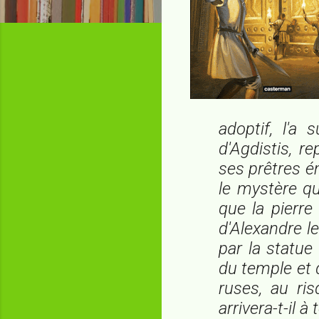
adoptif, l'a
d'Agdistis, r
ses prêtres é
le mystère qu
que la pierre
d'Alexandre le
par la statue
du temple et q
ruses, au ris
arrivera-t-il 