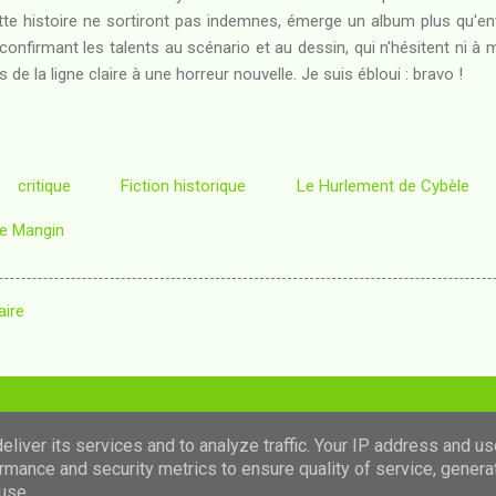
ette histoire ne sortiront pas indemnes, émerge un album plus qu'
, confirmant les talents au scénario et au dessin, qui n'hésitent ni à
de la ligne claire à une horreur nouvelle. Je suis ébloui : bravo !
critique
Fiction historique
Le Hurlement de Cybèle
ie Mangin
aire
Fourni par Blogger
liver its services and to analyze traffic. Your IP address and u
rmance and security metrics to ensure quality of service, gener
Images de thèmes de
luoman
use.