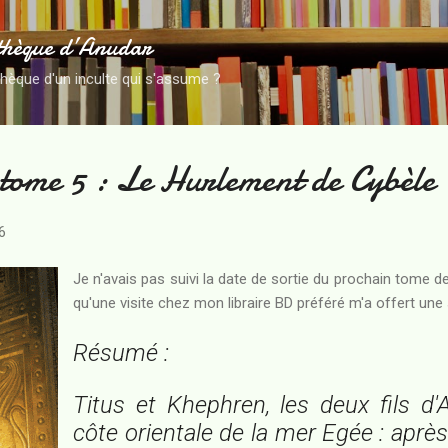
Accéder au contenu principal
thèque d’Anudar
thèque d'un inculte qui s'assume ?
 tome 5 : Le Hurlement de Cybèle
6
Je n'avais pas suivi la date de sortie du prochain tome de
qu'une visite chez mon libraire BD préféré m'a offert une 
Résumé :
Titus et Khephren, les deux fils d'Al
côte orientale de la mer Egée : après I