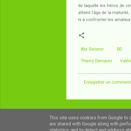
de laquelle les héros de c
atteint l'âge de la maturité
ni à confronter les amateurs 
Alix Senator
BD
Thierry Démarez
Valér
Enregistrer un comment
C
o
m
m
This site uses cookies from Google to de
e
are shared with Google along with perfo
n
statistics, and to detect and address ab