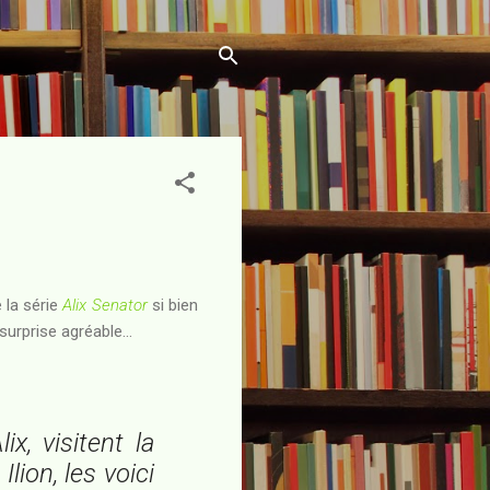
 la série
Alix Senator
si bien
surprise agréable...
ix, visitent la
lion, les voici