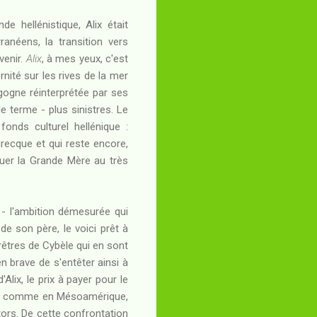
 hellénistique, Alix était
anéens, la transition vers
venir.
Alix
, à mes yeux, c'est
ernité sur les rives de la mer
rgogne réinterprétée par ses
 terme - plus sinistres. Le
onds culturel hellénique :
grecque et qui reste encore,
quer la Grande Mère au très
- l'ambition démesurée qui
 de son père, le voici prêt à
prêtres de Cybèle qui en sont
en brave de s'entêter ainsi à
lix, le prix à payer pour le
eure comme en Mésoamérique,
tors. De cette confrontation