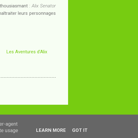
enthousiasmant :
Alix Senator
 maltraiter leurs personnages
Les Aventures d'Alix
ser-agent
ate usage
LEARN MORE
GOT IT