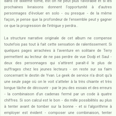
dans ce dixième tome, est on ne peut plus favorable et si les
prochaines livraisons donnent l'opportunité à d'autres
personnages d'évoluer en solo - ou presque - de la même
façon, je pense que la profondeur de l'ensemble peut y gagner
ce que la progression de l'intrigue y perdra...
La structure narrative originale de cet album ne compense
toutefois pas tout à fait cette sensation de ralentissement. Si
quelques pages arrachées à l'aventure en solitaire de Terry
permettent au lecteur de ne pas perdre de vue Dodji et Saul -
deux des personnages qui s'attirent paraît-il le plus de
suffrages chez les jeunes lecteurs - on reste sur sa faim
concernant le destin de Yvan. Le geek de service n'a droit qu'à
une seule page où on le voit s'atteler à la très chiante et très
longue tâche de découvrir - par le jeu des essais et des erreurs
- la combinaison d'un cadenas fermé par un code à quatre
chiffres. Si son calcul est le bon - dix mille possibilités au plus
à tenter avant de tomber sur la bonne - et si l'algorithme à
employer est évident - composer une combinaison, tenter