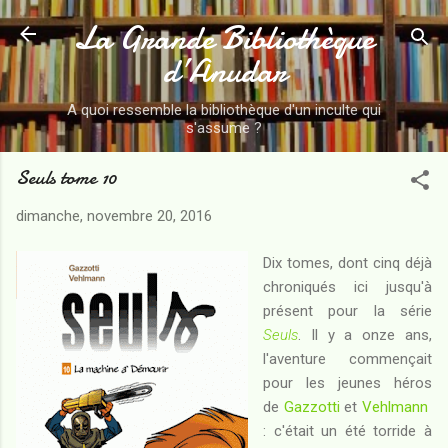
La Grande Bibliothèque
Accéder au contenu principal
d’Anudar
A quoi ressemble la bibliothèque d'un inculte qui
s'assume ?
Seuls tome 10
dimanche, novembre 20, 2016
Dix tomes, dont cinq déjà
chroniqués ici jusqu'à
présent pour la série
Seuls
. Il y a onze ans,
l'aventure commençait
pour les jeunes héros
de
Gazzotti
et
Vehlmann
: c'était un été torride à