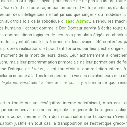
u bien s'en offusquer : ayant pour manie de ne pas les lire de toute 
Latium
n'est de toute façon pas un cours d'Histoire antique, d'auta
perium des Intelligences ne fait jamais que singer - ou modéliser
i
on aux trois lois de la robotique d'
Isaac Asimov
, a rendu les mach
tres humains - et tout comme le Bon Docteur parvint à écrire toute 
les contradictions logiques de ces trois postulats érigés en absol
omates ayant dépassé les formes qui leur avaient été conférées pa
propres réalisations, et pourtant torturés par leur péché originel,
au moment de la mort de leurs dieux. Leur acharnement à chercher 
savent, mais leur programmation primordiale ne leur permet pas de fai
ose l'intrigue de
Latium
, c'est toutefois la contradiction interne à
elui-ci impose à la fois le respect de la vie des envahisseurs et la 
légitimes viendraient à faire leur retour
. Il y a bien là de quoi ren
ertes fondé sur un déséquilibre interne satisfaisant, mais celui-
que sinon neuve, du moins originale. Le genre de la tragédie anti
'à la corde, même si l'on doit reconnaître que Lucazeau n'invent
à
Latium
justifie en tout cas la transposition de l'esthétique gréco-ro