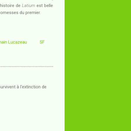
'histoire de
Latium
est belle
promesses du premier.
ain Lucazeau
SF
rvivent à l'extinction de