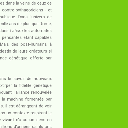
es dans la veine de ceux de
 contre pythagoriciens - et
ublique. Dans l'univers de
mille ans de plus que Rome,
e dans
Latium
les automates
nes pensantes étant capables
? Mais des post-humains à
destin de leurs créateurs si
ance génétique offerte par
ans le savoir de nouveaux
rper la fidélité génétique
quant l'alliance renouvelée
et la machine fomentée par
s, il est dérangeant de voir
ans un contexte respirant le
e vivant
n'a aucun sens en
illions d'années car ils ont,