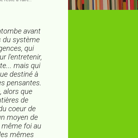
catombe avant
rs du système
igences, qui
l'entretenir,
te... mais qui
que destiné à
es pensantes.
, alors que
tières de
n du coeur de
e un moyen de
la même foi au
n les mêmes