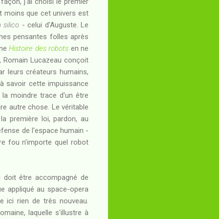
façon, j'ai choisi le premier
nt moins que cet univers est
n silico
- celui d'Auguste. Le
ines pensantes folles après
une
Histoire des robots
en ne
us, Romain Lucazeau conçoit
r leurs créateurs humains,
 à savoir cette impuissance
la moindre trace d'un être
re autre chose. Le véritable
 la première loi, pardon, au
défense de l'espace humain -
dre fou n'importe quel robot
ci doit être accompagné de
que appliqué au space-opera
e ici rien de très nouveau.
maine, laquelle s'illustre à