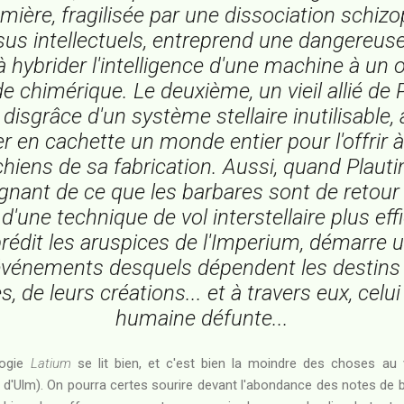
emière, fragilisée par une dissociation schiz
us intellectuels, entreprend une dangereus
à hybrider l'intelligence d'une machine à un
 chimérique. Le deuxième, un vieil allié de P
disgrâce d'un système stellaire inutilisable, 
r en cachette un monde entier pour l'offrir 
iens de sa fabrication. Aussi, quand Plautin
gnant de ce que les barbares sont de retour
'une technique de vol interstellaire plus ef
 prédit les aruspices de l'Imperium, démarre 
événements desquels dépendent les destins 
s, de leurs créations... et à travers eux, celu
humaine défunte...
logie
Latium
se lit bien, et c'est bien la moindre des choses au 
 d'Ulm). On pourra certes sourire devant l'abondance des notes de b