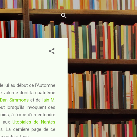
r de lui au début de l'Automne
 ce volume dont la quatrième
e
Dan Simmons
et de
Iain M.
t lorsqu'ils invoquent des
oins, à force d'en entendre
er aux
Utopiales de Nantes
rès. La dernière page de ce
 reste à faire...