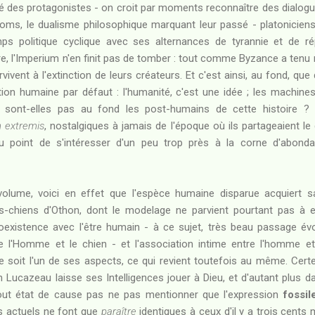
hé des protagonistes - on croit par moments reconnaître des dialogu
oms, le dualisme philosophique marquant leur passé - platoniciens
ps politique cyclique avec ses alternances de tyrannie et de rép
, l'Imperium n'en finit pas de tomber : tout comme Byzance a tenu 
urvivent à l'extinction de leurs créateurs. Et c'est ainsi, au fond, qu
sation humaine par défaut : l'humanité, c'est une idée ; les machi
 ne sont-elles pas au fond les post-humains de cette histoire 
n extremis
, nostalgiques à jamais de l'époque où ils partageaient le 
au point de s'intéresser d'un peu trop près à la corne d'abond
olume, voici en effet que l'espèce humaine disparue acquiert s
chiens d'Othon, dont le modelage ne parvient pourtant pas à exti
existence avec l'être humain - à ce sujet, très beau passage évo
re l'Homme et le chien - et l'association intime entre l'homme 
 soit l'un de ses aspects, ce qui revient toutefois au même. Certe
n Lucazeau laisse ses Intelligences jouer à Dieu, et d'autant plus d
out état de cause pas ne pas mentionner que l'expression
fossil
es actuels ne font que
paraître
identiques à ceux d'il y a trois cents m