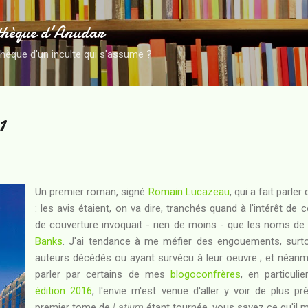
Accéder au contenu principal
thèque d’Anudar
thèque d'un inculte qui s'assume ?
1
Un premier roman, signé
Romain Lucazeau
, qui a fait parle
: les avis étaient, on va dire, tranchés quand à l'intérêt de
de couverture invoquait - rien de moins - que les noms d
Banks
. J'ai tendance à me méfier des engouements, surtou
auteurs décédés ou ayant survécu à leur oeuvre ; et néanm
parler par certains de mes
blogoconfrères
, en particuli
édition 2016
, l'envie m'est venue d'aller y voir de plus p
premier tome de
Latium
étant tournée, vous savez ce qu'il me