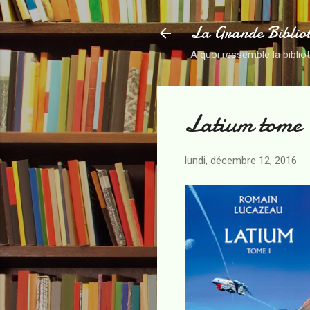
La Grande Biblio
A quoi ressemble la biblio
Latium tome 
lundi, décembre 12, 2016