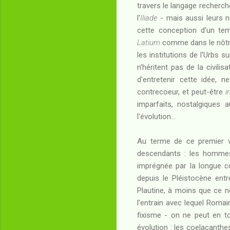
travers le langage recherc
l'
Iliade
- mais aussi leurs n
cette conception d'un tem
Latium
comme dans le nôtre
les institutions de l'Urbs s
n'héritent pas de la civili
d'entretenir cette idée,
contrecoeur, et peut-être
i
imparfaits, nostalgiques 
l'évolution...
Au terme de ce premier v
descendants : les hommes-
imprégnée par la longue co
depuis le Pléistocène ent
Plautine, à moins que ce ne
l'entrain avec lequel Romai
fixisme - on ne peut en t
évolution : les coelacanth