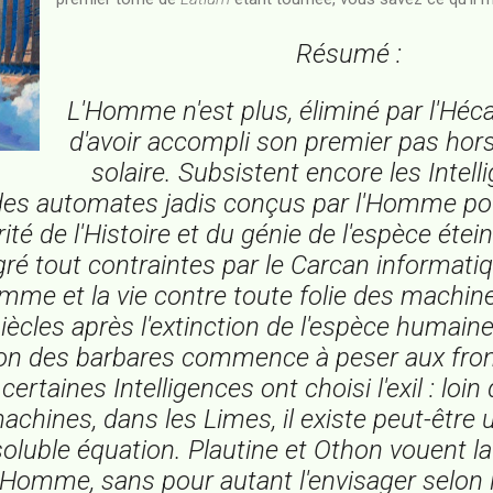
Résumé :
L'Homme n'est plus, éliminé par l'Hé
d'avoir accompli son premier pas ho
solaire. Subsistent encore les Intell
es automates jadis conçus par l'Homme pour 
rité de l'Histoire et du génie de l'espèce étein
ré tout contraintes par le Carcan informati
omme et la vie contre toute folie des machin
iècles après l'extinction de l'espèce humaine
ion des barbares commence à peser aux fron
certaines Intelligences ont choisi l'exil : loi
achines, dans les Limes, il existe peut-êtr
soluble équation. Plautine et Othon vouent 
l'Homme, sans pour autant l'envisager selo