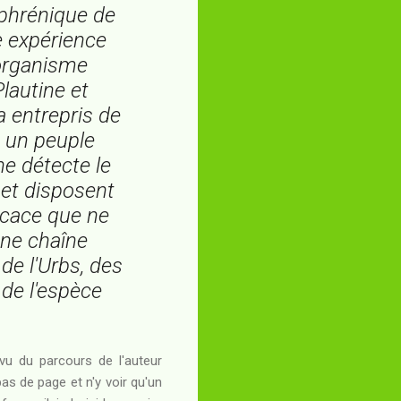
ophrénique de
e expérience
 organisme
lautine et
a entrepris de
à un peuple
e détecte le
 et disposent
ficace que ne
une chaîne
de l'Urbs, des
i de l'espèce
vu du parcours de l'auteur
as de page et n'y voir qu'un