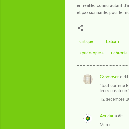
en réalité, connu autant d'
et passionnante, pour le mo
critique
Latium
space-opera
uchronie
Gromovar
a dit
C
"tout comme Byz
o
leurs créateurs"
m
12 décembre 20
m
e
Anudar
a dit…
n
Merci.
t