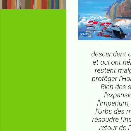
descendent d
et qui ont hé
restent malg
protéger l'H
Bien des s
l'expans
l'Imperium, 
l'Urbs des m
résoudre l'in
retour de 