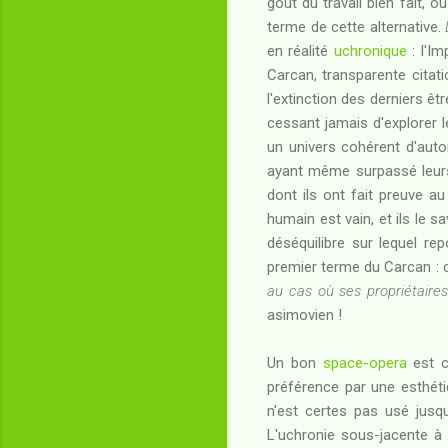
goût du travail bien fait, o
terme de cette alternative.
en réalité
uchronique
: l'Im
Carcan, transparente citati
l'extinction des derniers ê
cessant jamais d'explorer 
un univers cohérent d'aut
ayant même surpassé leurs 
dont ils ont fait preuve 
humain est vain, et ils le 
déséquilibre sur lequel rep
premier terme du Carcan : c
au cas où ses propriétaires 
asimovien !
Un bon
space-opera
est c
préférence par une esthéti
n'est certes pas usé jusqu
L'uchronie sous-jacente 