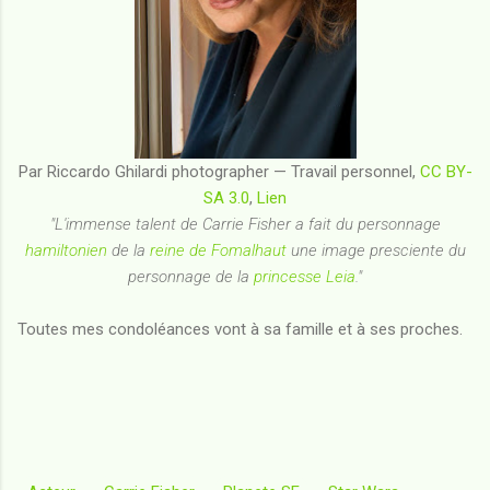
Par Riccardo Ghilardi photographer —
Travail personnel
,
CC BY-
SA 3.0
,
Lien
"L'immense talent de Carrie Fisher a fait du personnage
hamiltonien
de la
reine de Fomalhaut
une image presciente du
personnage de la
princesse Leia
."
Toutes mes condoléances vont à sa famille et à ses proches.