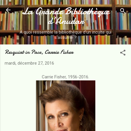
La Grande Bibliothèque
Accéder au contenu principal
d’Anudar
A quoi ressemble la bibliothèque d'un inculte qui
s'assume ?
Resquiat in Pace, Carrie Fisher
mardi, décembre 27, 2016
Carrie Fisher, 1956-2016.