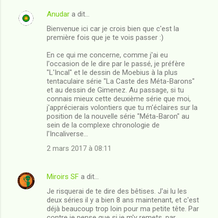
i
r
Anudar
a dit…
e
Bienvenue ici car je crois bien que c'est la
première fois que je te vois passer :)
s
En ce qui me concerne, comme j'ai eu
l'occasion de le dire par le passé, je préfère
"L'Incal" et le dessin de Moebius à la plus
tentaculaire série "La Caste des Méta-Barons"
et au dessin de Gimenez. Au passage, si tu
connais mieux cette deuxième série que moi,
j'apprécierais volontiers que tu m'éclaires sur la
position de la nouvelle série "Méta-Baron" au
sein de la complexe chronologie de
l'Incaliverse...
2 mars 2017 à 08:11
Miroirs SF
a dit…
Je risquerai de te dire des bêtises. J'ai lu les
deux séries il y a bien 8 ans maintenant, et c'est
déjà beaucoup trop loin pour ma petite tête. Par
contre je pense que si je m'y remets, par