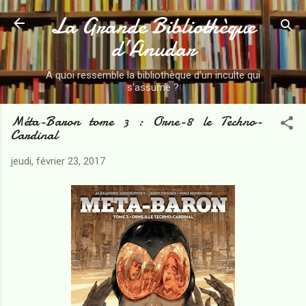
La Grande Bibliothèque
Accéder au contenu principal
d’Anudar
A quoi ressemble la bibliothèque d'un inculte qui
s'assume ?
Méta-Baron tome 3 : Orne-8 le Techno-
Cardinal
jeudi, février 23, 2017