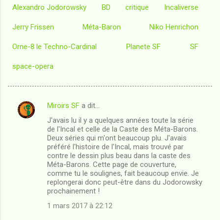
Alexandro Jodorowsky
BD
critique
Incaliverse
Jerry Frissen
Méta-Baron
Niko Henrichon
Orne-8 le Techno-Cardinal
Planete SF
SF
space-opera
Miroirs SF
a dit…
C
J'avais lu il y a quelques années toute la série
o
de l'Incal et celle de la Caste des Méta-Barons.
m
Deux séries qui m'ont beaucoup plu. J'avais
préféré l'histoire de l'Incal, mais trouvé par
m
contre le dessin plus beau dans la caste des
Méta-Barons. Cette page de couverture,
e
comme tu le soulignes, fait beaucoup envie. Je
n
replongerai donc peut-être dans du Jodorowsky
prochainement !
t
1 mars 2017 à 22:12
a