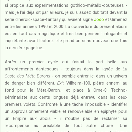
si propice aux expérimentations gothico-métallo-douteuses -
mais je l'ai déjà dit par ailleurs, je suis assez dubitatif devant la
série d'heroic-space-fantasy qu'avaient signé
Jodo
et Gimenez
entre les années 1990 et 2000. La couverture du présent album
est en tout cas magnifique et très bien pensée : intrigante et
inquiétante avant lecture, elle prend un sens nouveau une fois
la dernière page lue...
Après un premier cycle qui faisait la part belle aux
affrontements dantesques - toujours dans la lignée de
La
Caste des Méta-Barons
- on semble entrer ici dans un univers
de danger bien différent.
Exit
Wilhelm-100, piètre ennemi au
fond pour le Méta-Baron... et place à Orne-8, Techno-
séminariste aux dents longues déjà entrevu dans les deux
premiers volets. Confronté à une tâche impossible - identifier
un approvisionnement viable et renouvelable en épiphyte pour
un Empire aux abois - il n'oublie pas de réclamer sa
récompense au préalable de tout autre chose... Une