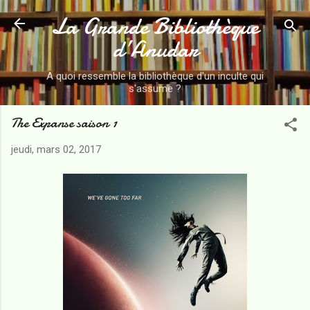
La Grande Bibliothèque
Accéder au contenu principal
d’Anudar
A quoi ressemble la bibliothèque d'un inculte qui
s'assume ?
The Expanse saison 1
jeudi, mars 02, 2017