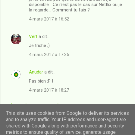
disponible... Ce n'est pas le cas sur Netflix où je
la regarde... Comment tu fais ?
4 mars 2017 à 16:52
Vert
a dit…
Je triche ;)
4 mars 2017 à 17:35
Anudar
a dit…
Pas bien :P !
4 mars 2017 à 18:27
Enregistrer un commentaire
This site uses cookies from Google to deliver its services
and to analyze traffic. Your IP address and user-agent are
shared with Google along with performance and security
Fourni par Blogger
metrics to ensure quality of service, generate usage