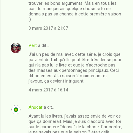
trouver les bons arguments. Mais en tous les
i
cas, tu manquerais quelque chose si tu ne
donnais pas sa chance à cette première saison
r
:)
e
3 mars 2017 à 21:07
s
Vert
a dit…
J'ai un peu de mal avec cette série, je crois que
ça vient du fait qu'elle peut être très dense pour
qui n'a pas lu le livre et que je n'accroche pas
des masses aux personnages principaux. Ceci
dit on en est à la saison 2 maintenant et
j'avoue, ça devient intriguant.
4 mars 2017 à 16:14
Anudar
a dit…
Ayant lu les livres, j'avais assez envie de voir ce
que ça donnerait. Mais je suis d'accord avec toi
sur le caractère "dense" de la chose. Par contre,
je ne savais pas que la saison 2 était déjà