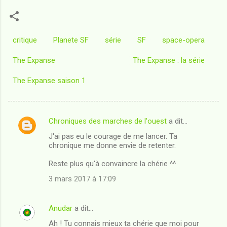
critique
Planete SF
série
SF
space-opera
The Expanse
The Expanse : la série
The Expanse saison 1
Chroniques des marches de l'ouest
a dit…
C
J'ai pas eu le courage de me lancer. Ta
o
chronique me donne envie de retenter.
m
Reste plus qu'à convaincre la chérie ^^
m
3 mars 2017 à 17:09
e
n
Anudar
a dit…
t
Ah ! Tu connais mieux ta chérie que moi pour
a