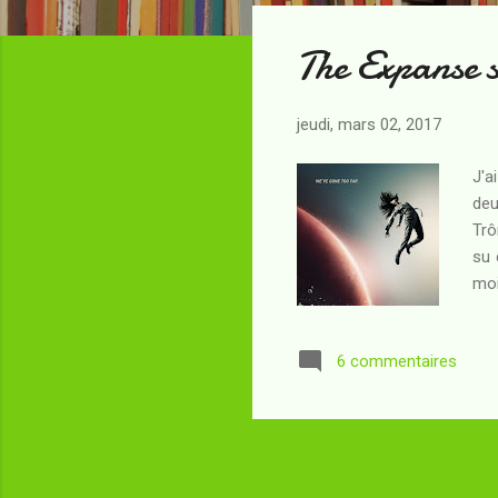
t
The Expanse s
i
c
l
jeudi, mars 02, 2017
e
s
J'a
deu
Trô
su 
moi
XXI
pui
6 commentaires
et 
pet
fru