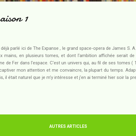
aison 1
i déjà parlé ici de The Expanse , le grand space-opera de James S. A.
x mains, en plusieurs tomes, et dont l'ambition affichée serait de
ne de Fer dans l'espace. C'est un univers qui, au fil de ses tomes ( 
captiver mon attention et me convaincre, la plupart du temps. Adap
s, il était naturel que je m'y intéresse et j'en ai terminé hier soir la
IIème siècle, les Nations Unies de la Terre et la République Martien
ssances dominantes du Système Solaire. Affamées des ressources d
des planètes gazeuses, elles exploitent sans vergogne le petit peuple
its corps du Système Solaire, vivent tant bien que mal une vie de dé
stration. Travaillés au corps par la propagande de l'APE...
AUTRES ARTICLES