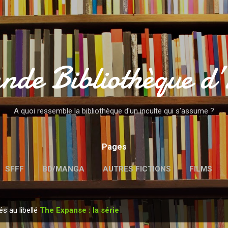
Accéder au contenu principal
nde Bibliothèque d
A quoi ressemble la bibliothèque d'un inculte qui s'assume ?
Pages
SFFF
BD/MANGA
AUTRES FICTIONS
FILMS
MENTIONS LÉGALES
és au libellé
The Expanse : la série