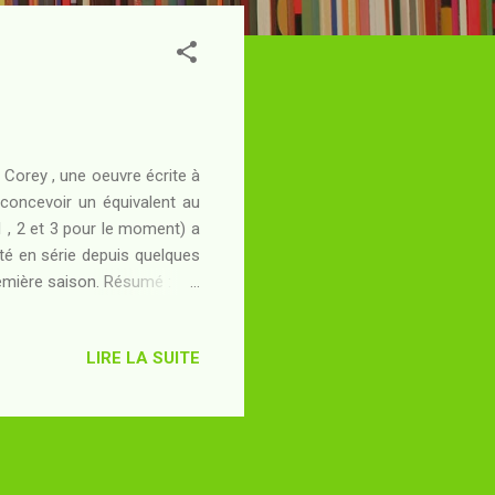
 Corey , une oeuvre écrite à
 concevoir un équivalent au
1 , 2 et 3 pour le moment) a
té en série depuis quelques
 première saison. Résumé : Au
ne des Congrès sont les deux
e la ceinture d'astéroïdes
LIRE LA SUITE
 des Ceinturiens qui, sur les
brouille, de bricolage et de