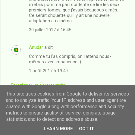
m'étais pour ma part contenté de lire les deux
premiers tomes, que j'avais beaucoup aimés.
Ce serait chouette qu'il y ait une nouvelle
adaptation au cinéma.
30 juillet 2017 à 16:45
Anudar
a dit…
Comme tu l'as compris, on l'attend nous-
mêmes avec impatience :)
1 août 2017 à 19:49
Enregistrer un commentaire
This site uses cookies from Google to deliver its services
and to analyze traffic. Your IP address and user-agent are
shared with Google along with performance and security
Fourni par Blogger
metrics to ensure quality of service, generate usage
statistics, and to detect and address abuse.
Images de thèmes de
luoman
LEARN MORE
GOT IT