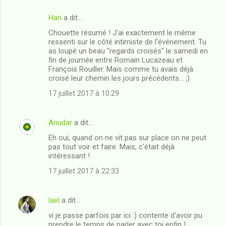
Hari
a dit…
C
Chouette résumé ! J'ai exactement le même
o
ressenti sur le côté intimiste de l'événement. Tu
m
as loupé un beau "regards croisés" le samedi en
fin de journée entre Romain Lucazeau et
m
François Rouiller. Mais comme tu avais déjà
croisé leur chemin les jours précédents… ;)
e
n
17 juillet 2017 à 10:29
t
a
Anudar
a dit…
i
Eh oui, quand on ne vit pas sur place on ne peut
pas tout voir et faire. Mais, c'était déjà
r
intéressant !
e
17 juillet 2017 à 22:33
s
lael
a dit…
vi je passe parfois par ici :) contente d'avoir pu
prendre le temps de parler avec toi enfin !