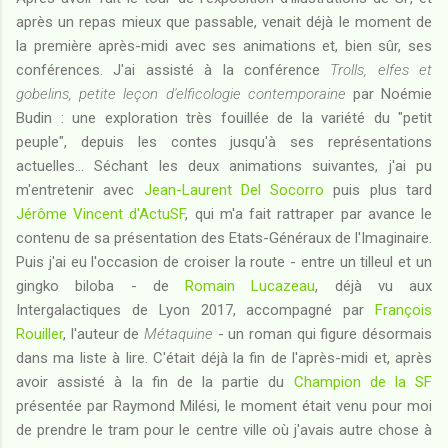
après un repas mieux que passable, venait déjà le moment de
la première après-midi avec ses animations et, bien sûr, ses
conférences. J'ai assisté à la conférence
Trolls, elfes et
gobelins, petite leçon d'elficologie contemporaine
par Noémie
Budin : une exploration très fouillée de la variété du "petit
peuple", depuis les contes jusqu'à ses représentations
actuelles... Séchant les deux animations suivantes, j'ai pu
m'entretenir avec
Jean-Laurent Del Socorro
puis plus tard
Jérôme Vincent d'ActuSF
, qui m'a fait rattraper par avance le
contenu de sa présentation des Etats-Généraux de l'Imaginaire.
Puis j'ai eu l'occasion de croiser la route - entre un tilleul et un
gingko biloba - de
Romain Lucazeau
, déjà vu aux
Intergalactiques de Lyon 2017, accompagné par
François
Rouiller
, l'auteur de
Métaquine
- un roman qui figure désormais
dans ma liste à lire. C'était déjà la fin de l'après-midi et, après
avoir assisté à la fin de la partie du
Champion de la SF
présentée par Raymond Milési, le moment était venu pour moi
de prendre le tram pour le centre ville où j'avais autre chose à