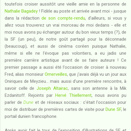
toutefois croiser aussitôt une vieille amie en la personne de
Nathalie Bagadey
! Fidèle au poste et arrivée avant moi - jusque
dans la rédaction
de son compte-rendu
, d'ailleurs, si vous y
allez vous trouverez un vrai morceau de moi dedans - elle et
moi nous avons pu échanger autour du bon vieux temps (?), de
la SF (un peu), de notre goût partagé pour la déconnade
(beaucoup), et aussi de cinéma coréen puisque Nathalie,
même si elle ne l'évoque pas volontiers, a eu jadis une
première carrière artistique avant de se faire auteure ! Ce
premier passage a aussi été l'occasion de croiser à nouveau
Fred, alias monsieur
Omerveilles
, que j'avais déjà vu un jour aux
Oniriques de Meyzieu... mais aussi d'une première rencontre, à
savoir celle de
Joseph Altairac
, sans son antenne à la Mik
Ezdanitoff. Rejoints par
Hervé Thiellement
, nous avons pu
parler de
Dune
et de réseaux sociaux : c'était l'occasion pour
moi de distribuer de premières cartes de visite pour
Dune SF
, le
portail dunien francophone.
Après avoir fait le tour de l'exposition d'illustrations de SF, et