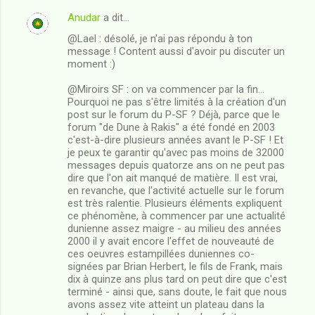
Anudar
a dit…
@Lael : désolé, je n'ai pas répondu à ton
message ! Content aussi d'avoir pu discuter un
moment :)
@Miroirs SF : on va commencer par la fin...
Pourquoi ne pas s'être limités à la création d'un
post sur le forum du P-SF ? Déjà, parce que le
forum "de Dune à Rakis" a été fondé en 2003
c'est-à-dire plusieurs années avant le P-SF ! Et
je peux te garantir qu'avec pas moins de 32000
messages depuis quatorze ans on ne peut pas
dire que l'on ait manqué de matière. Il est vrai,
en revanche, que l'activité actuelle sur le forum
est très ralentie. Plusieurs éléments expliquent
ce phénomène, à commencer par une actualité
dunienne assez maigre - au milieu des années
2000 il y avait encore l'effet de nouveauté de
ces oeuvres estampillées duniennes co-
signées par Brian Herbert, le fils de Frank, mais
dix à quinze ans plus tard on peut dire que c'est
terminé - ainsi que, sans doute, le fait que nous
avons assez vite atteint un plateau dans la