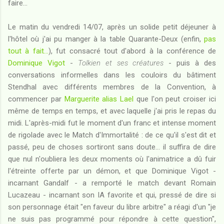
faire...
Le matin du vendredi 14/07, après un solide petit déjeuner à
l'hôtel où j'ai pu manger à la table Quarante-Deux (enfin,
pas
tout à fait...
), fut consacré tout d'abord à la conférence de
Dominique Vigot
-
Tolkien et ses créatures
- puis à des
conversations informelles dans les couloirs du bâtiment
Stendhal avec différents membres de la Convention, à
commencer par
Marguerite alias Lael
que l'on peut croiser ici
même de temps en temps, et avec laquelle j'ai pris le repas du
midi. L'après-midi fut le moment d'un franc et intense moment
de rigolade avec le Match d'Immortalité : de ce qu'il s'est dit et
passé, peu de choses sortiront sans doute... il suffira de dire
que nul n'oubliera les deux moments où l'animatrice a dû fuir
l'étreinte offerte par un démon, et que Dominique Vigot -
incarnant Gandalf - a remporté le match devant Romain
Lucazeau - incarnant son IA favorite et qui, pressé de dire si
son personnage était "en faveur du libre arbitre" a réagi d'un "je
ne suis pas programmé pour répondre à cette question",