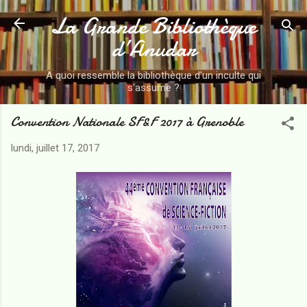
La Grande Bibliothèque
Accéder au contenu principal
d’Anudar
A quoi ressemble la bibliothèque d'un inculte qui
s'assume ?
Convention Nationale SF&F 2017 à Grenoble
lundi, juillet 17, 2017