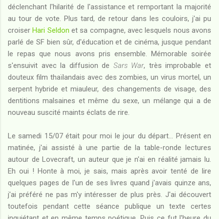
déclenchant l'hilarité de l'assistance et remportant la majorité
au tour de vote. Plus tard, de retour dans les couloirs, j'ai pu
croiser
Hari Seldon
et sa compagne, avec lesquels nous avons
parlé de SF bien sûr, d'éducation et de cinéma, jusque pendant
le repas que nous avons pris ensemble. Mémorable soirée
s'ensuivit avec la diffusion de
Sars War
, très improbable et
douteux film thaïlandais avec des zombies, un virus mortel, un
serpent hybride et miauleur, des changements de visage, des
dentitions malsaines et même du sexe, un mélange qui a de
nouveau suscité maints éclats de rire.
Le samedi 15/07 était pour moi le jour du départ... Présent en
matinée, j'ai assisté à une partie de la table-ronde lectures
autour de Lovecraft, un auteur que je n'ai en réalité jamais lu.
Eh oui ! Honte à moi, je sais, mais après avoir tenté de lire
quelques pages de l'un de ses livres quand j'avais quinze ans,
j'ai préféré ne pas m'y intéresser de plus près. J'ai découvert
toutefois pendant cette séance publique un texte certes
inquiétant et en même temps poétique. Puis ce fut l'heure du