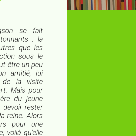
gson se fait
tonnants : la
utres que les
ction sous le
t-être un peu
n amitié, lui
 de la visite
ert. Mais pour
hère du jeune
 devoir rester
a reine. Alors
urs pour une
 voilà qu'elle