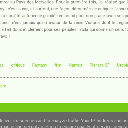
trer au Pays des Merveilles. Pour la première fois, j'ai réalisé que 
y : c'est aussi, et surtout, une façon détournée de critiquer l'absu
. La société victorienne guindée en prend pour son grade, avec ses 
 coeur n'est jamais qu'un avatar de la reine Victoria dont le règne
ut à fait doux et clément pour ses peuples : voilà qui donne un sens t
ravo !
es
critique
Fantasy
film
Nantes
Planete SF
Utopi
aire
Fourni par Blogger
liver its services and to analyze traffic. Your IP address and u
rmance and security metrics to ensure quality of service, gener
Images de thèmes de
luoman