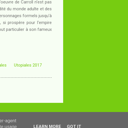
l'oeuvre de Carroll n'est pas
rdité du monde adulte et des
personnages formels jusqu'à
, si prospère pour l'empire
out particulier à son fameux
ales
Utopiales 2017
ser-agent
ate usage
LEARN MORE
GOT IT