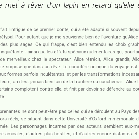
e met à rêver d'un lapin en retard qu'elle
fait l'intrigue de ce premier conte, qui a été adapté si souvent depui
typal. Pour autant que je me souvienne bien de l'aventure qu'Alice va
e des plus sages. Ce qui frappe, c'est bien entendu les choix graph
 inquiétante - ainsi que les effets spéciaux rudimentaires qui, pourt
de merveilleux chez le spectateur. Alice rétrécit, Alice grandit, 
e surprise que dans un rêve. Le caractère onirique du voyage est
ux formes parfois inquiétantes, et par les transformations incessa
illeurs, on n'est jamais bien loin de la frontière du cauchemar : Ali
tains complotent contre elle, et finit par devoir se défendre au co
te.
renantes ne sont peut-être pas celles qui se déroulent au Pays des
cors réels, se situent dans cette Université d'Oxford immémoriale d
smée. Les personnages incarnés par des acteurs semblent eux-mê
ire amicales, d'autres plus hostiles, et d'autres encore distantes et