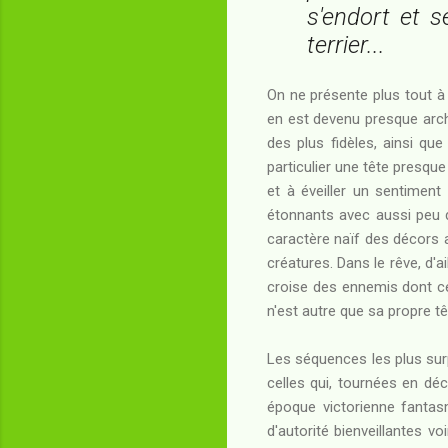
s'endort et s
terrier...
On ne présente plus tout à 
en est devenu presque arché
des plus fidèles, ainsi qu
particulier une tête presque
et à éveiller un sentiment 
étonnants avec aussi peu d
caractère naïf des décors a
créatures. Dans le rêve, d'a
croise des ennemis dont cer
n'est autre que sa propre tê
Les séquences les plus surp
celles qui, tournées en dé
époque victorienne fanta
d'autorité bienveillantes vo