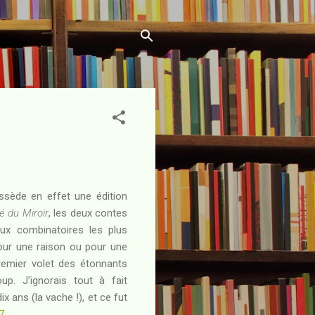
ossède en effet une édition
é du Miroir
, les deux contes
eux combinatoires les plus
pour une raison ou pour une
premier volet des étonnants
p. J'ignorais tout à fait
ix ans (la vache !), et ce fut
7
...