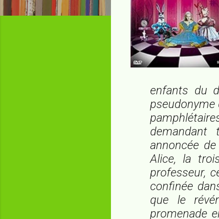
enfants du d
pseudonyme d
pamphlétaire
demandant to
annoncée de l
Alice, la tr
professeur, c
confinée dans
que le révé
promenade en 