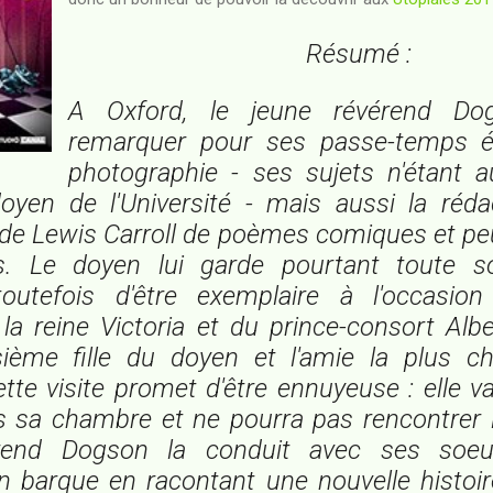
Résumé :
A Oxford, le jeune révérend Do
remarquer pour ses passe-temps é
photographie - ses sujets n'étant a
oyen de l'Université - mais aussi la réda
e Lewis Carroll de poèmes comiques et peu
s. Le doyen lui garde pourtant toute so
utefois d'être exemplaire à l'occasion
a reine Victoria et du prince-consort Alb
oisième fille du doyen et l'amie la plus c
ette visite promet d'être ennuyeuse : elle va
 sa chambre et ne pourra pas rencontrer l
rend Dogson la conduit avec ses soe
barque en racontant une nouvelle histoire,