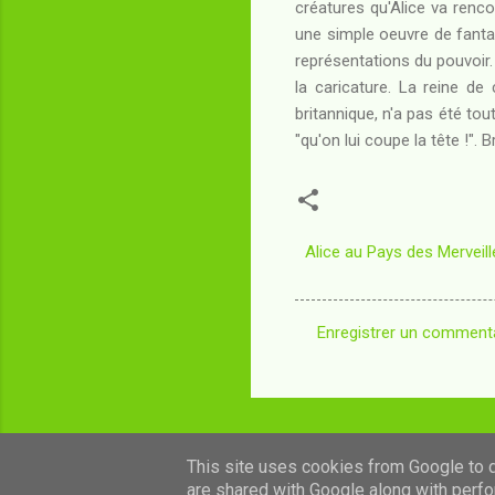
créatures qu'Alice va rencon
une simple oeuvre de fantas
représentations du pouvoir
la caricature. La reine de
britannique, n'a pas été to
"qu'on lui coupe la tête !". B
Alice au Pays des Merveill
Enregistrer un comment
C
o
m
m
This site uses cookies from Google to de
e
are shared with Google along with perfo