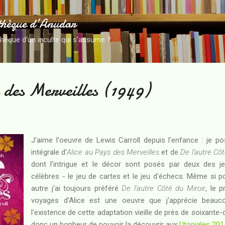
Accéder au contenu principal
thèque d’Anudar
thèque d'un inculte qui s'assume ?
 des Merveilles (1949)
J'aime l'oeuvre de Lewis Carroll depuis l'enfance : je p
intégrale d'
Alice au Pays des Merveilles
et de
De l'autre Côt
dont l'intrigue et le décor sont posés par deux des j
célèbres - le jeu de cartes et le jeu d'échecs. Même si 
autre j'ai toujours préféré
De l'autre Côté du Miroir
, le 
voyages d'Alice est une oeuvre que j'apprécie beaucou
l'existence de cette adaptation vieille de près de soixante-d
donc un bonheur de pouvoir la découvrir aux
Utopiales 201