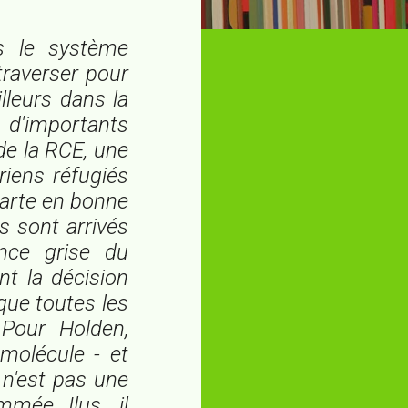
is le système
 traverser pour
lleurs dans la
e d'importants
 de la RCE, une
riens réfugiés
harte en bonne
s sont arrivés
ence grise du
nt la décision
ue toutes les
 Pour Holden,
omolécule - et
 n'est pas une
mmée Ilus, il