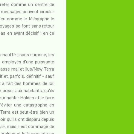
terpréter comme un centre de
les messages peuvent circuler
n peu comme le télégraphe le
 voyages se font sans retour
pas en avant décisif : en ce
chauffé : sans surprise, les
les employés d'une puissante
 passe mal et Ilus/New Terra
et, parfois, définitif - sauf
t à fait des hommes de loi.
 poser aux habitants, qu'ils
ur hanter Holden et le faire
d'éviter une catastrophe en
Terra est peut-être bien un
r qu'ils ont disparu depuis
nse
, mais il est dommage de
: Holden et le
Rossinante
se