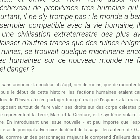
 écheveau de problèmes très humains qui
urtant, il ne s'y trompe pas : le monde a b
 sembler compatible avec la vie humaine, i
 une civilisation extraterrestre des plus 
laisser d'autres traces que des ruines énigma
 ruines, se trouvait quelque machinerie enco
lles humaines sur ce nouveau monde ne fa
el danger ?
s sans annoncer la couleur : il s'agit, rien de moins, que de raconter
epuis le début de cette histoire, les factions humaines étaient 
 lois de l'Univers à s'en partager bon gré mal gré l'espace vital mai
upposait surtout de faire valoir ses droits sur des corps célestes
ue représentent la Terre, Mars et la Ceinture, et le système solaire 
e. En introduisant une issue nouvelle - et peu importe que l'es
i était le principal adversaire du début de la saga - les auteurs de
Th
le, comme un des personnages majeurs le comprend d'ailleurs dans