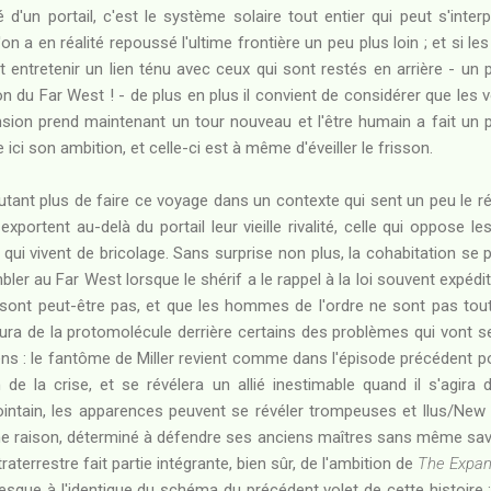
té d'un portail, c'est le système solaire tout entier qui peut s'in
l'on a en réalité repoussé l'ultime frontière un peu plus loin ; et si 
et entretenir un lien ténu avec ceux qui sont restés en arrière - u
tion du Far West ! - de plus en plus il convient de considérer que les
nsion prend maintenant un tour nouveau et l'être humain a fait un 
ici son ambition, et celle-ci est à même d'éveiller le frisson.
autant plus de faire ce voyage dans un contexte qui sent un peu le ré
 exportent au-delà du portail leur vieille rivalité, celle qui oppose 
s qui vivent de bricolage. Sans surprise non plus, la cohabitation se
er au Far West lorsque le shérif a le rappel à la loi souvent expéditif 
n sont peut-être pas, et que les hommes de l'ordre ne sont pas tou
aura de la protomolécule derrière certains des problèmes qui vont se
ens : le fantôme de Miller revient comme dans l'épisode précédent po
 de la crise, et se révélera un allié inestimable quand il s'agira 
ointain, les apparences peuvent se révéler trompeuses et Ilus/New 
e raison, déterminé à défendre ses anciens maîtres sans même savoi
raterrestre fait partie intégrante, bien sûr, de l'ambition de
The Expa
 presque à l'identique du schéma du précédent volet de cette histoire 