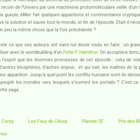
ecoin de l'Univers par une machinerie protomoléculaire vieille d'un m
la gueule, Miller fait quelques apparitions et commentaires cryptique
ve la solution et sauve tout le monde, et fin de l'épisode. Etait-il né
 un peu la même chose que la fois précédente ?
ste ce que ses auteurs ont sans nul doute voulu en faire : un gra
iser avec le worldbuilding d'un
Peter F. Hamilton
. On acceptera donc, 
 l'esprit que les énormes promesses de cet épisode : celui de voir
autres biosphères, d'autres enjeux... et qui sait, les maîtres de l
r apparition. Jusqu'à quel point les conflits humains sont-ils dériso
peuplé les mondes vers lesquels s'ouvrent les portails ? C'est ce 
tte saga...
. Corey
Les Feux de Cibola
Planete SF
Prix des B
nse