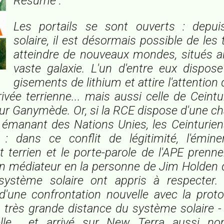
Résumé :
Les portails se sont ouverts : depu
solaire, il est désormais possible de les
atteindre de nouveaux mondes, situés ai
vaste galaxie. L'un d'entre eux dispos
gisements de lithium et attire l'attention
vée terrienne... mais aussi celle de Ceintu
 sur Ganymède. Or, si la RCE dispose d'une c
émanant des Nations Unies, les Ceinturien
 : dans ce conflit de légitimité, l'émin
terrien et le porte-parole de l'APE prenne
 médiateur en la personne de Jim Holden q
système solaire ont appris à respecter.
 d'une confrontation nouvelle avec la prot
 à très grande distance du système solaire -
le... et arrivé sur New Terra aussi no