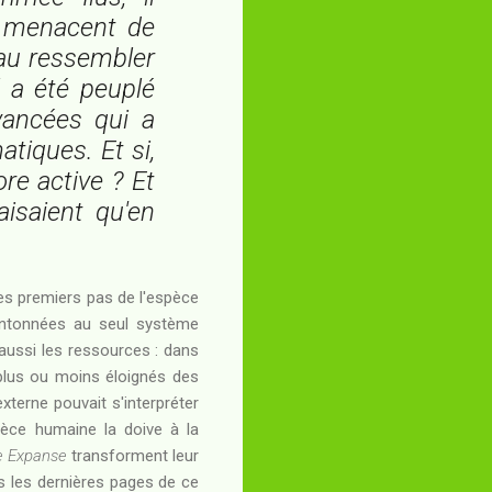
 menacent de
eau ressembler
l a été peuplé
avancées qui a
tiques. Et si,
re active ? Et
isaient qu'en
 les premiers pas de l'espèce
cantonnées au seul système
s aussi les ressources : dans
 plus ou moins éloignés des
externe pouvait s'interpréter
pèce humaine la doive à la
e Expanse
transforment leur
 les dernières pages de ce