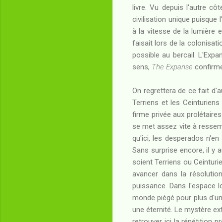
livre. Vu depuis l'autre cô
civilisation unique puisque 
à la vitesse de la lumière 
faisait lors de la colonisa
possible au bercail. L'Expa
sens,
The Expanse
confirme 
On regrettera de ce fait d'
Terriens et les Ceinturiens
firme privée aux prolétaire
se met assez vite à ressembl
qu'ici, les desperados n'e
Sans surprise encore, il y 
soient Terriens ou Ceinturi
avancer dans la résolution
puissance. Dans l'espace l
monde piégé pour plus d'un
une éternité. Le mystère ext
retrouver ici la répétition