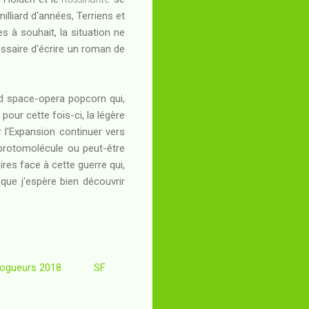
illiard d'années, Terriens et
s à souhait, la situation ne
cessaire d'écrire un roman de
nd space-opera popcorn qui,
pour cette fois-ci, la légère
 l'Expansion continuer vers
a protomolécule ou peut-être
ires face à cette guerre qui,
que j'espère bien découvrir
logueurs 2018
SF