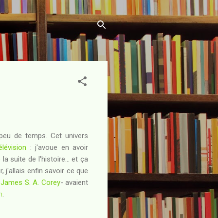
peu de temps. Cet univers
lévision
: j'avoue en avoir
 suite de l'histoire... et ça
j'allais enfin savoir ce que
e
James S. A. Corey
- avaient
n
.