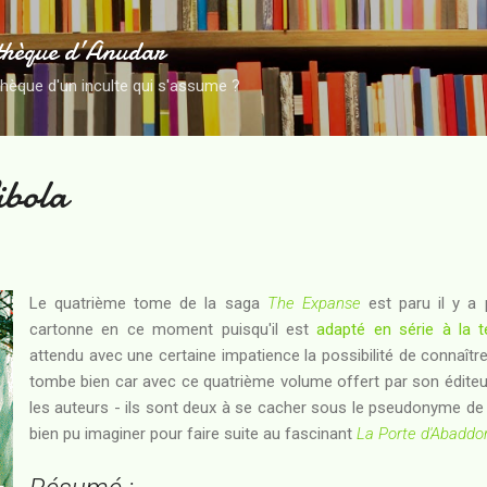
Accéder au contenu principal
thèque d’Anudar
thèque d'un inculte qui s'assume ?
ibola
Le quatrième tome de la saga
The Expanse
est paru il y a 
cartonne en ce moment puisqu'il est
adapté en série à la té
attendu avec une certaine impatience la possibilité de connaître la
tombe bien car avec ce quatrième volume offert par son éditeur, 
les auteurs - ils sont deux à se cacher sous le pseudonyme d
bien pu imaginer pour faire suite au fascinant
La Porte d'Abaddo