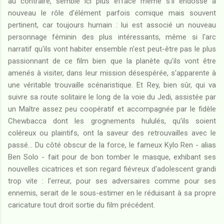
au contraire, semble ici plus effacé même s'il endosse à
nouveau le rôle d'élément parfois comique mais souvent
pertinent, car toujours humain : lui est associé un nouveau
personnage féminin des plus intéressants, même si l'arc
narratif qu'ils vont habiter ensemble n'est peut-être pas le plus
passionnant de ce film bien que la planète qu'ils vont être
amenés à visiter, dans leur mission désespérée, s'apparente à
une véritable trouvaille scénaristique. Et Rey, bien sûr, qui va
suivre sa route solitaire le long de la voie du Jedi, assistée par
un Maître assez peu coopératif et accompagnée par le fidèle
Chewbacca dont les grognements hululés, qu'ils soient
coléreux ou plaintifs, ont la saveur des retrouvailles avec le
passé... Du côté obscur de la force, le fameux Kylo Ren - alias
Ben Solo - fait pour de bon tomber le masque, exhibant ses
nouvelles cicatrices et son regard fiévreux d'adolescent grandi
trop vite : l'erreur, pour ses adversaires comme pour ses
ennemis, serait de le sous-estimer en le réduisant à sa propre
caricature tout droit sortie du film précédent.