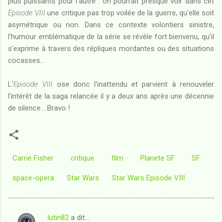
plus puissants pour l'autre : on pourrait presque voir dans cet
Episode VIII
une critique pas trop voilée de la guerre, qu'elle soit
asymétrique ou non. Dans ce contexte volontiers sinistre,
l'humour emblématique de la série se révèle fort bienvenu, qu'il
s'exprime à travers des répliques mordantes ou des situations
cocasses...
L'
Episode VIII
ose donc l'inattendu et parvient à renouveler
l'intérêt de la saga relancée il y a deux ans après une décennie
de silence... Bravo !
Carrie Fisher
critique
film
Planete SF
SF
space-opera
Star Wars
Star Wars Episode VIII
lutin82
a dit…