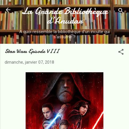
La Grande Bibliothèque
Accéder au contenu principal
d’Anudar
A quoi ressemble la bibliothèque d'un inculte qui
s'assume ?
Star Wars Episode VIII
dimanche, janvier 07, 2018