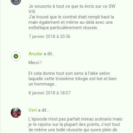
C
Je souscris à tout ce que tu écris sur ce SW
o
VIII.
m
J'ai trouvé que le contrat était rempli haut la
main également et même au-delà avec une
m
esthétique particulièrement réussie.
e
7 janvier 2018 à 20:36
n
t
Anudar
a dit…
a
Merci !
i
Et cela donne tout son sens à l'idée selon
r
laquelle cette troisième trilogie est bel et bien
e
un hommage...
s
8 janvier 2018 à 18:07
Vert
a dit…
L'épisode n'est pas parfait niveau scénario mais
je te rejoins sur la plupart des points, c'est tout
de même une belle réussite qui ouvre plein de