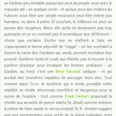
un fardeau peu enviable puisqu'aux yeux du peuple vous avez le
mauvais œil - en quelque sorte - et qu'aux yeux des maîtres du
Fulcrum vous êtes une simple ressource peut-être même pas
humaine, ou alors à peine. Et pourtant, le Stillness ne peut se
passer des orogènes. Alors, afin qu'ils ne deviennent pas trop
puissants et ne se mettent pas à revendiquer leur différence -
chose que certains d'entre eux se mettent à faire en
s'appropriant le terme péjoratif de "rogga" - on les contraint à
travers la caste des Gardiens qui, seuls, peuvent enchaîner leur
pouvoir. Système tordu et cruel, qui n'hésite pas à recourir à la
punition physique pour inculquer les bonnes pratiques - un
Gardien, au fond, c'est une
Bene Gesserit
sadique - et qui
produit des monstres capables de saccager leurs vies. Tout
comme dans
Dune
, le système qui a rendu possible cette
stabilité se révèle désormais mortifère et dangereux pour la
survie de l'espèce : tout comme
Frank Herbert
proposait la
révolte aux accents de guerre sainte (le Jihad) comme solution
à même de faire sauter le verrou évolutif, N. K. Jemisin suggère
que ses personnages, pour sortir de la stase malsaine, sont