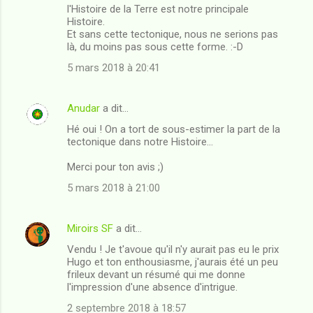
l'Histoire de la Terre est notre principale
m
Histoire.
Et sans cette tectonique, nous ne serions pas
e
là, du moins pas sous cette forme. :-D
n
5 mars 2018 à 20:41
t
a
Anudar
a dit…
i
Hé oui ! On a tort de sous-estimer la part de la
r
tectonique dans notre Histoire...
e
Merci pour ton avis ;)
s
5 mars 2018 à 21:00
Miroirs SF
a dit…
Vendu ! Je t'avoue qu'il n'y aurait pas eu le prix
Hugo et ton enthousiasme, j'aurais été un peu
frileux devant un résumé qui me donne
l'impression d'une absence d'intrigue.
2 septembre 2018 à 18:57