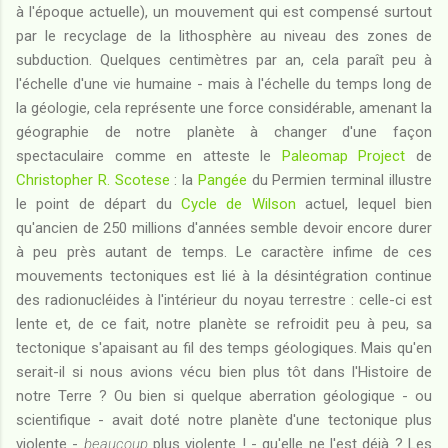
à l'époque actuelle), un mouvement qui est compensé surtout
par le recyclage de la lithosphère au niveau des zones de
subduction. Quelques centimètres par an, cela paraît peu à
l'échelle d'une vie humaine - mais à l'échelle du temps long de
la géologie, cela représente une force considérable, amenant la
géographie de notre planète à changer d'une façon
spectaculaire comme en atteste le
Paleomap Project
de
Christopher R. Scotese
: la
Pangée
du Permien terminal illustre
le point de départ du
Cycle de Wilson
actuel, lequel bien
qu'ancien de 250 millions d'années semble devoir encore durer
à peu près autant de temps. Le caractère infime de ces
mouvements tectoniques est lié à la désintégration continue
des radionucléides à l'intérieur du noyau terrestre : celle-ci est
lente et, de ce fait, notre planète se refroidit peu à peu, sa
tectonique s'apaisant au fil des temps géologiques. Mais qu'en
serait-il si nous avions vécu bien plus tôt dans l'Histoire de
notre Terre ? Ou bien si quelque aberration géologique - ou
scientifique - avait doté notre planète d'une tectonique plus
violente -
beaucoup
plus violente ! - qu'elle ne l'est déjà ? Les