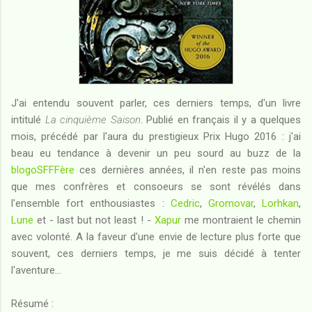
J'ai entendu souvent parler, ces derniers temps, d'un livre
intitulé
La cinquième Saison
. Publié en français il y a quelques
mois, précédé par l'aura du prestigieux Prix Hugo 2016 : j'ai
beau eu tendance à devenir un peu sourd au buzz de la
blogoSFFFère
ces dernières années, il n'en reste pas moins
que mes confrères et consoeurs se sont révélés dans
l'ensemble fort enthousiastes :
Cedric
,
Gromovar
,
Lorhkan
,
Lune
et - last but not least ! -
Xapur
me montraient le chemin
avec volonté. A la faveur d'une envie de lecture plus forte que
souvent, ces derniers temps, je me suis décidé à tenter
l'aventure...
Résumé :