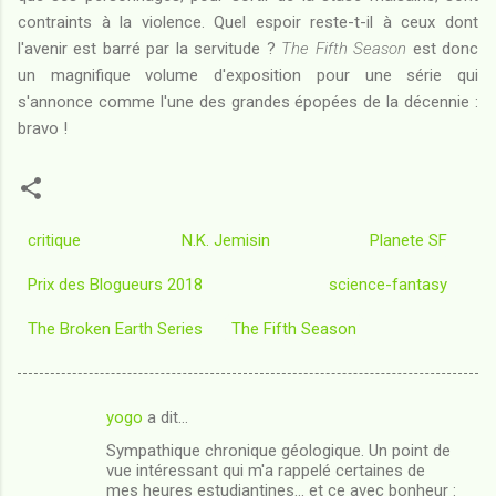
contraints à la violence. Quel espoir reste-t-il à ceux dont
l'avenir est barré par la servitude ?
The Fifth Season
est donc
un magnifique volume d'exposition pour une série qui
s'annonce comme l'une des grandes épopées de la décennie :
bravo !
critique
N.K. Jemisin
Planete SF
Prix des Blogueurs 2018
science-fantasy
The Broken Earth Series
The Fifth Season
yogo
a dit…
C
Sympathique chronique géologique. Un point de
o
vue intéressant qui m'a rappelé certaines de
m
mes heures estudiantines... et ce avec bonheur :