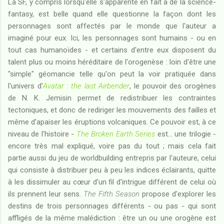
La SF, y compris lorsqu'elle s'apparente en fait à de la science-
fantasy, est belle quand elle questionne la façon dont les
personnages sont affectés par le monde que l'auteur a
imaginé pour eux. Ici, les personnages sont humains - ou en
tout cas humanoïdes - et certains d'entre eux disposent du
talent plus ou moins héréditaire de l'orogenèse : loin d'être une
"simple" géomancie telle qu'on peut la voir pratiquée dans
l'univers d'
Avatar : the last Airbender
, le pouvoir des orogènes
de N. K. Jemisin permet de redistribuer les contraintes
tectoniques, et donc de rediriger les mouvements des failles et
même d'apaiser les éruptions volcaniques. Ce pouvoir est, à ce
niveau de l'histoire -
The Broken Earth Series
est... une trilogie -
encore très mal expliqué, voire pas du tout ; mais cela fait
partie aussi du jeu de worldbuilding entrepris par l'auteure, celui
qui consiste à distribuer peu à peu les indices éclairants, quitte
à les dissimuler au cœur d'un fil d'intrigue différent de celui où
ils prennent leur sens.
The Fifth Season
propose d'explorer les
destins de trois personnages différents - ou pas - qui sont
affligés de la même malédiction : être un ou une orogène est