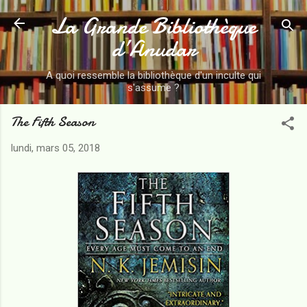
La Grande Bibliothèque
Accéder au contenu principal
d’Anudar
A quoi ressemble la bibliothèque d'un inculte qui
s'assume ?
The Fifth Season
lundi, mars 05, 2018