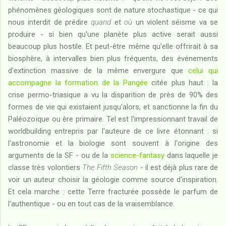
phénomènes géologiques sont de nature stochastique - ce qui
nous interdit de prédire
quand
et
où
un violent séisme va se
produire - si bien qu'une planète plus active serait aussi
beaucoup plus hostile. Et peut-être même qu'elle offrirait à sa
biosphère, à intervalles bien plus fréquents, des événements
d'extinction massive de la même envergure que
celui qui
accompagne la formation de la Pangée
citée plus haut : la
crise permo-triasique a vu la disparition de près de 90% des
formes de vie qui existaient jusqu'alors, et sanctionne la fin du
Paléozoïque ou ère primaire. Tel est l'impressionnant travail de
worldbuilding entrepris par l'auteure de ce livre étonnant : si
l'astronomie et la biologie sont souvent à l'origine des
arguments de la SF - ou de la
science-fantasy
dans laquelle je
classe très volontiers
The Fifth Season
- il est déjà plus rare de
voir un auteur choisir la géologie comme source d'inspiration.
Et cela marche : cette Terre fracturée possède le parfum de
l'authentique - ou en tout cas de la vraisemblance.