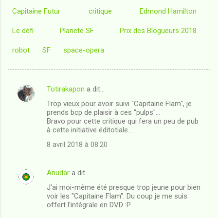
Capitaine Futur
critique
Edmond Hamilton
Le défi
Planete SF
Prix des Blogueurs 2018
robot
SF
space-opera
Totirakapon
a dit…
C
Trop vieux pour avoir suivi "Capitaine Flam", je
o
prends bcp de plaisir à ces "pulps"...
m
Bravo pour cette critique qui fera un peu de pub
à cette initiative éditotiale...
m
8 avril 2018 à 08:20
e
n
Anudar
a dit…
t
J'ai moi-même été presque trop jeune pour bien
a
voir les "Capitaine Flam". Du coup je me suis
i
offert l'intégrale en DVD :P
r