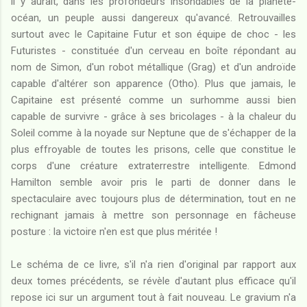
il y aurait, dans les profondeurs insondables de la planète-
océan, un peuple aussi dangereux qu'avancé. Retrouvailles
surtout avec le Capitaine Futur et son équipe de choc - les
Futuristes - constituée d'un cerveau en boîte répondant au
nom de Simon, d'un robot métallique (Grag) et d'un androïde
capable d'altérer son apparence (Otho). Plus que jamais, le
Capitaine est présenté comme un surhomme aussi bien
capable de survivre - grâce à ses bricolages - à la chaleur du
Soleil comme à la noyade sur Neptune que de s'échapper de la
plus effroyable de toutes les prisons, celle que constitue le
corps d'une créature extraterrestre intelligente. Edmond
Hamilton semble avoir pris le parti de donner dans le
spectaculaire avec toujours plus de détermination, tout en ne
rechignant jamais à mettre son personnage en fâcheuse
posture : la victoire n'en est que plus méritée !
Le schéma de ce livre, s'il n'a rien d'original par rapport aux
deux tomes précédents, se révèle d'autant plus efficace qu'il
repose ici sur un argument tout à fait nouveau. Le gravium n'a