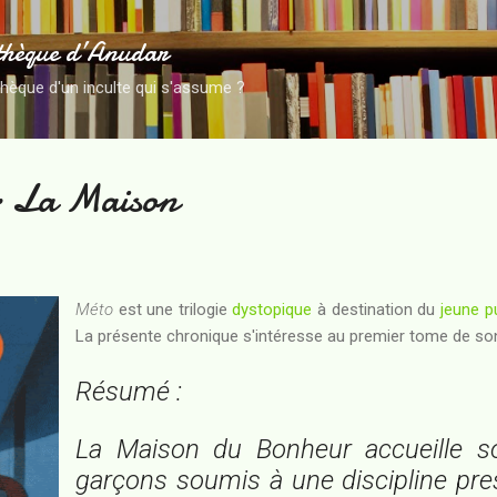
Accéder au contenu principal
thèque d’Anudar
thèque d'un inculte qui s'assume ?
: La Maison
Méto
est une trilogie
dystopique
à destination du
jeune p
La présente chronique s'intéresse au premier tome de so
Résumé :
La Maison du Bonheur accueille so
garçons soumis à une discipline pres