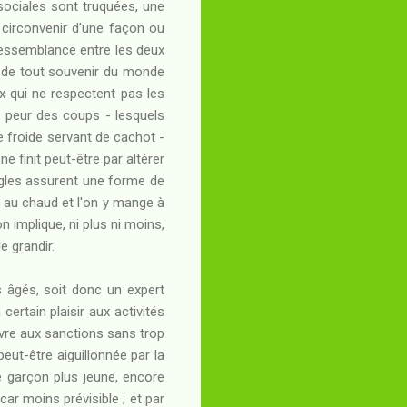
sociales sont truquées, une
 circonvenir d'une façon ou
ressemblance entre les deux
n de tout souvenir du monde
ux qui ne respectent pas les
 : peur des coups - lesquels
 froide servant de cachot -
e finit peut-être par altérer
ègles assurent une forme de
est au chaud et l'on y mange à
n implique, ni plus ni moins,
e grandir.
s âgés, soit donc un expert
 certain plaisir aux activités
ivre aux sanctions sans trop
peut-être aiguillonnée par la
e garçon plus jeune, encore
ar moins prévisible ; et par