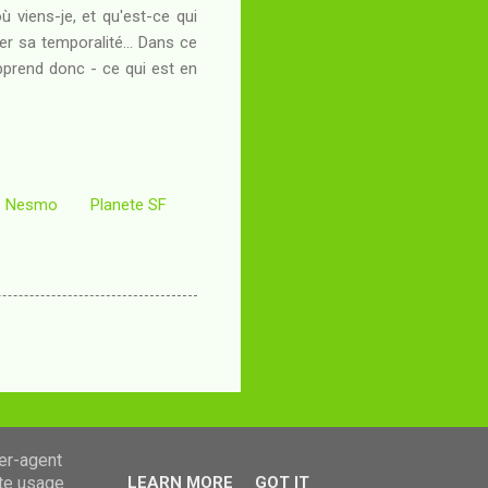
où viens-je, et qu'est-ce qui
r sa temporalité... Dans ce
apprend donc - ce qui est en
Nesmo
Planete SF
ser-agent
ate usage
LEARN MORE
GOT IT