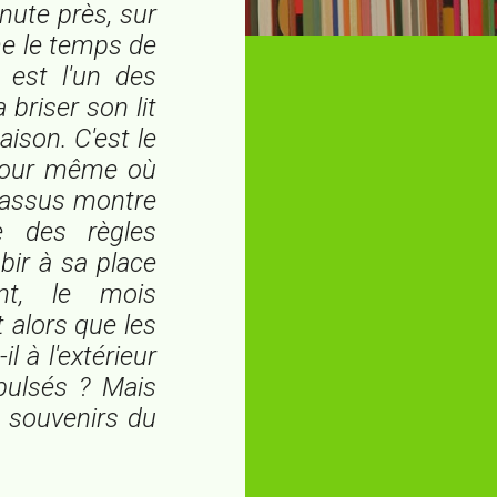
nute près, sur
me le temps de
est l'un des
a briser son lit
aison. C'est le
 jour même où
Crassus montre
e des règles
bir à sa place
nt, le mois
 alors que les
 à l'extérieur
pulsés ? Mais
e souvenirs du