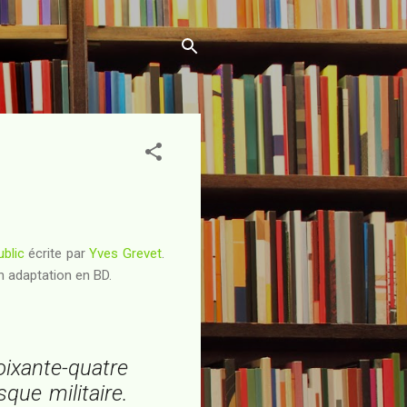
ublic
écrite par
Yves Grevet
.
n adaptation en BD.
ixante-quatre
que militaire.