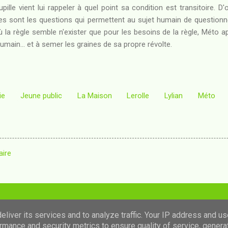
upille vient lui rappeler à quel point sa condition est transitoire. D'
les sont les questions qui permettent au sujet humain de questionne
 la règle semble n'exister que pour les besoins de la règle, Méto 
humain... et à semer les graines de sa propre révolte.
ie
Jeune public
La Maison
Lerolle
Lylian
Méto
aire
Fourni par Blogger
liver its services and to analyze traffic. Your IP address and u
rmance and security metrics to ensure quality of service, gener
Images de thèmes de
luoman