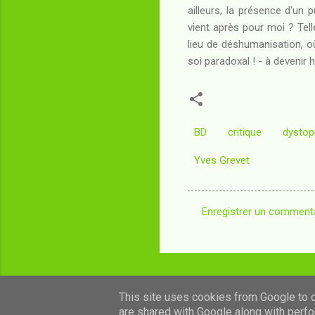
ailleurs, la présence d'un p
vient après pour moi ? Tel
lieu de déshumanisation, où
soi paradoxal ! - à devenir 
BD
critique
dystop
Yves Grevet
Enregistrer un comment
C
o
m
m
This site uses cookies from Google to de
e
are shared with Google along with perfo