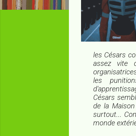
les Césars co
assez vite 
organisatrice
les puniti
d'apprentissa
Césars semble
de la Maison
surtout... Co
monde extérie