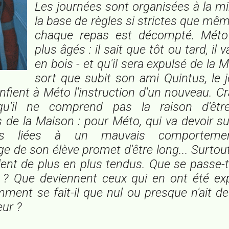
Les journées sont organisées à la mi
la base de règles si strictes que mê
chaque repas est décompté. Méto 
plus âgés : il sait que tôt ou tard, il v
en bois - et qu'il sera expulsé de la M
sort que subit son ami Quintus, le
nfient à Méto l'instruction d'un nouveau. 
qu'il ne comprend pas la raison d'êtr
s de la Maison : pour Méto, qui va devoir su
ons liées à un mauvais comporteme
ge de son élève promet d'être long... Surtout
nt de plus en plus tendus. Que se passe-t-il
 ? Que deviennent ceux qui en ont été ex
mment se fait-il que nul ou presque n'ait d
ur ?