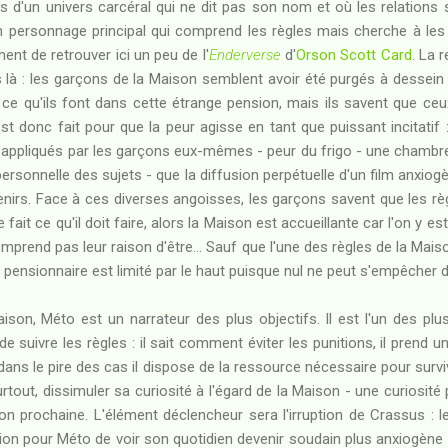
s d'un univers carcéral qui ne dit pas son nom et où les relations 
un personnage principal qui comprend les règles mais cherche à les
iment de retrouver ici un peu de l'
Enderverse
d'
Orson Scott Card
. La 
là : les garçons de la Maison semblent avoir été purgés à dessei
s ce qu'ils font dans cette étrange pension, mais ils savent que ce
est donc fait pour que la peur agisse en tant que puissant incitatif
 appliqués par les garçons eux-mêmes - peur du frigo - une chambre
ersonnelle des sujets - que la diffusion perpétuelle d'un film anxiogèn
nirs. Face à ces diverses angoisses, les garçons savent que les r
de fait ce qu'il doit faire, alors la Maison est accueillante car l'on y 
prend pas leur raison d'être... Sauf que l'une des règles de la Maiso
 pensionnaire est limité par le haut puisque nul ne peut s'empêcher d
son, Méto est un narrateur des plus objectifs. Il est l'un des plu
 de suivre les règles : il sait comment éviter les punitions, il prend un
 dans le pire des cas il dispose de la ressource nécessaire pour surv
surtout, dissimuler sa curiosité à l'égard de la Maison - une curiosité 
on prochaine. L'élément déclencheur sera l'irruption de Crassus : l
ion pour Méto de voir son quotidien devenir soudain plus anxiogène c