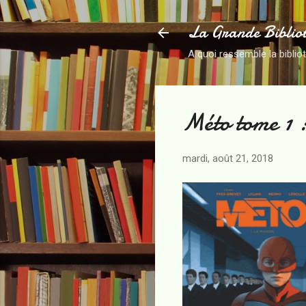
La Grande Biblio
A quoi ressemble la biblio
Méto tome 1 
mardi, août 21, 2018