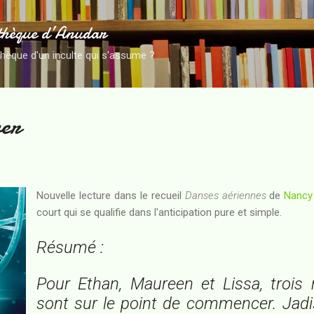
Accéder au contenu principal
thèque d’Anudar
thèque d'un inculte qui s'assume ?
ver
Nouvelle lecture dans le recueil
Danses aériennes
de
Nancy
court qui se qualifie dans l'anticipation pure et simple.
Résumé :
Pour Ethan, Maureen et Lissa, trois
sont sur le point de commencer. Jadi