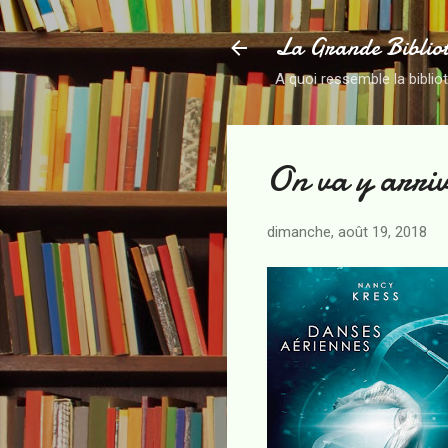
La Grande Biblio
A quoi ressemble la biblio
On va y arri
dimanche, août 19, 2018