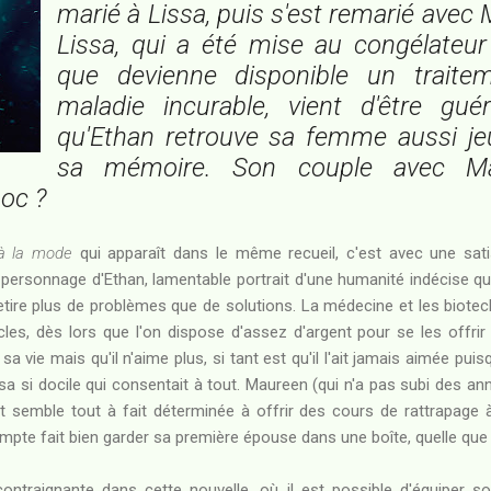
marié à Lissa, puis s'est remarié avec
Lissa, qui a été mise au congélateur
que devienne disponible un traite
maladie incurable, vient d'être guér
qu'Ethan retrouve sa femme aussi j
sa mémoire. Son couple avec Mau
hoc ?
à la mode
qui apparaît dans le même recueil, c'est avec une sati
du personnage d'Ethan, lamentable portrait d'une humanité indécise q
etire plus de problèmes que de solutions. La médecine et les biotec
cles, dès lors que l'on dispose d'assez d'argent pour se les offri
 vie mais qu'il n'aime plus, si tant est qu'il l'ait jamais aimée puisq
issa si docile qui consentait à tout. Maureen (qui n'a pas subi des an
semble tout à fait déterminée à offrir des cours de rattrapage à 
mpte fait bien garder sa première épouse dans une boîte, quelle que so
contraignante dans cette nouvelle, où il est possible d'équiper 