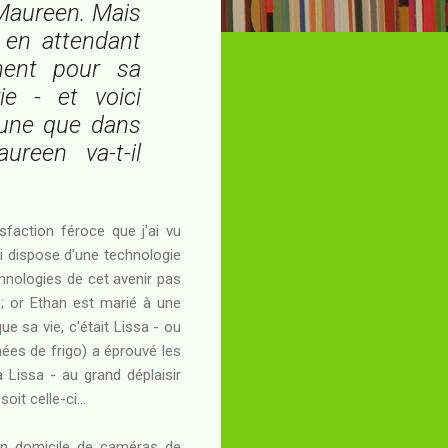
 Maureen. Mais
 en attendant
ment pour sa
ie - et voici
eune que dans
reen va-t-il
sfaction féroce que j'ai vu
ui dispose d'une technologie
hnologies de cet avenir pas
r ; or Ethan est marié à une
ue sa vie, c'était Lissa - ou
nées de frigo) a éprouvé les
Lissa - au grand déplaisir
it celle-ci...
son domicile de caméras de