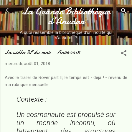
La Grande Bibliothèque
Accéder au contenu principal
d’Anudar
A quoi ressemble la bibliothèque d'un inculte qui
s'assume ?
La vidéo SF du mois - Août 2018
mercredi, août 01, 2018
Avec le trailer de Rover part II, le temps est - déjà ! - revenu de
ma rubrique mensuelle.
Contexte :
Un cosmonaute est propulsé sur
un monde inconnu, où
l'attendent des structures