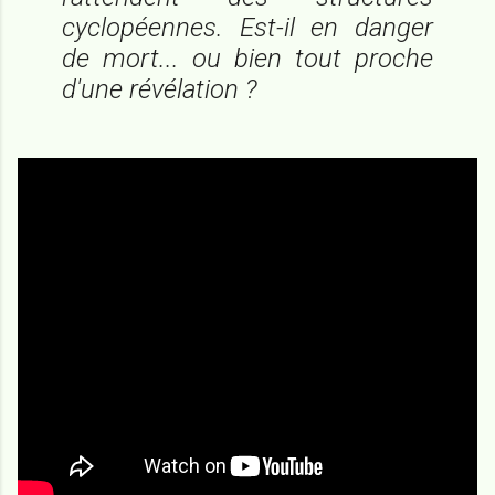
cyclopéennes. Est-il en danger
de mort... ou bien tout proche
d'une révélation ?