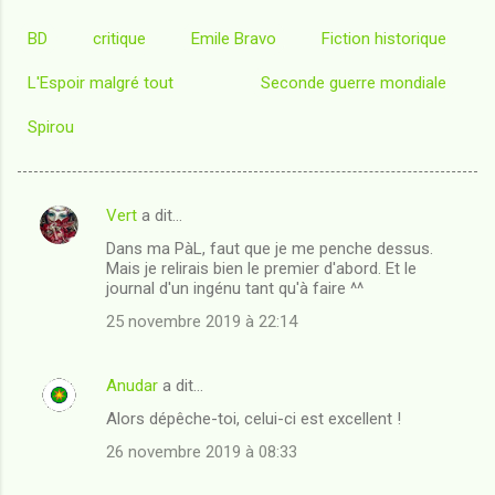
BD
critique
Emile Bravo
Fiction historique
L'Espoir malgré tout
Seconde guerre mondiale
Spirou
Vert
a dit…
C
Dans ma PàL, faut que je me penche dessus.
o
Mais je relirais bien le premier d'abord. Et le
m
journal d'un ingénu tant qu'à faire ^^
m
25 novembre 2019 à 22:14
e
n
Anudar
a dit…
t
Alors dépêche-toi, celui-ci est excellent !
a
26 novembre 2019 à 08:33
i