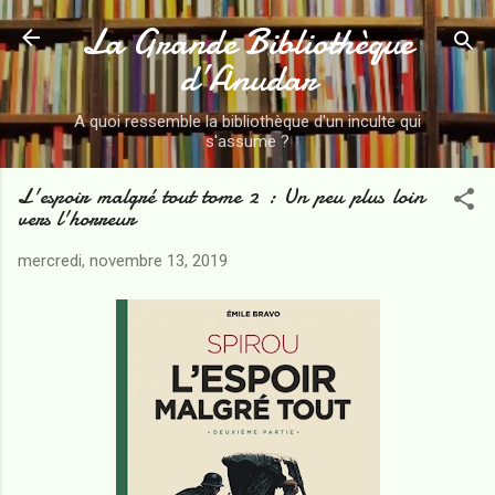
La Grande Bibliothèque
Accéder au contenu principal
d’Anudar
A quoi ressemble la bibliothèque d'un inculte qui
s'assume ?
L'espoir malgré tout tome 2 : Un peu plus loin
vers l'horreur
mercredi, novembre 13, 2019