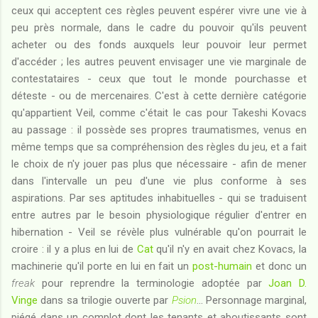
ceux qui acceptent ces règles peuvent espérer vivre une vie à
peu près normale, dans le cadre du pouvoir qu'ils peuvent
acheter ou des fonds auxquels leur pouvoir leur permet
d'accéder ; les autres peuvent envisager une vie marginale de
contestataires - ceux que tout le monde pourchasse et
déteste - ou de mercenaires. C'est à cette dernière catégorie
qu'appartient Veil, comme c'était le cas pour Takeshi Kovacs
au passage : il possède ses propres traumatismes, venus en
même temps que sa compréhension des règles du jeu, et a fait
le choix de n'y jouer pas plus que nécessaire - afin de mener
dans l'intervalle un peu d'une vie plus conforme à ses
aspirations. Par ses aptitudes inhabituelles - qui se traduisent
entre autres par le besoin physiologique régulier d'entrer en
hibernation - Veil se révèle plus vulnérable qu'on pourrait le
croire : il y a plus en lui de
Cat
qu'il n'y en avait chez Kovacs, la
machinerie qu'il porte en lui en fait un
post-humain
et donc un
freak
pour reprendre la terminologie adoptée par
Joan D.
Vinge
dans sa trilogie ouverte par
Psion
... Personnage marginal,
piégé dans un complot dont les tenants et aboutissants sont