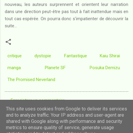
nouveau, les auteurs surprennent et orientent leur narration
dans une direction peut-être pas tout à fait inattendue mais en
tout cas espérée. On pourra donc s'impatienter de découvrir la
suite...
critique
dystopie
Fantastique
Kaiu Shirai
manga
Planete SF
Posuka Demizu
The Promised Neverland
Enregistrer un commentaire
C
This site uses cookies from Google to deliver its services
o
and to analyze traffic. Your IP address and user-agent are
shared with Google along with performance and security
m
Fourni par Blogger
metrics to ensure quality of service, generate usage
m