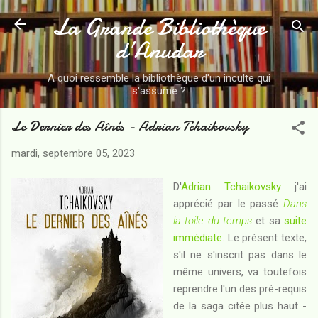
La Grande Bibliothèque
Accéder au contenu principal
d’Anudar
A quoi ressemble la bibliothèque d'un inculte qui
s'assume ?
Le Dernier des Aînés - Adrian Tchaikovsky
mardi, septembre 05, 2023
D'
Adrian Tchaikovsky
j'ai
apprécié par le passé
Dans
la toile du temps
et sa
suite
immédiate
. Le présent texte,
s'il ne s'inscrit pas dans le
même univers, va toutefois
reprendre l'un des pré-requis
de la saga citée plus haut -