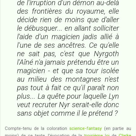
de l'irruption d'un démon au-delà
des frontières du royaume, elle
décide rien de moins que d'aller
le débusquer... en allant solliciter
l'aide d'un magicien jadis allié à
l'une de ses ancêtres. Ce qu'elle
ne sait pas, c'est que Nyrgoth
l'Aîné n'a jamais prétendu être un
magicien - et que sa tour isolée
au milieu des montagnes n'est
pas tout à fait ce qu'il paraît non
plus... La quête pour laquelle Lyn
veut recruter Nyr serait-elle donc
sans objet comme il le prétend ?
Compte-tenu de la coloration
science-fantasy
(en partie au
moins) de ce texte, l'évocation de la
troisième loi
de
Clarke