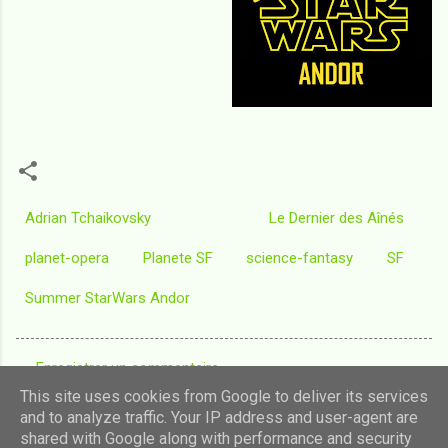
Adrian Tchaikovsky
Le Dernier des Aînés
planet-opera
Planete SF
science-fantasy
SF
Summer StarWars Andor
Enregistrer un commentaire
C
This site uses cookies from Google to deliver its services
o
and to analyze traffic. Your IP address and user-agent are
shared with Google along with performance and security
m