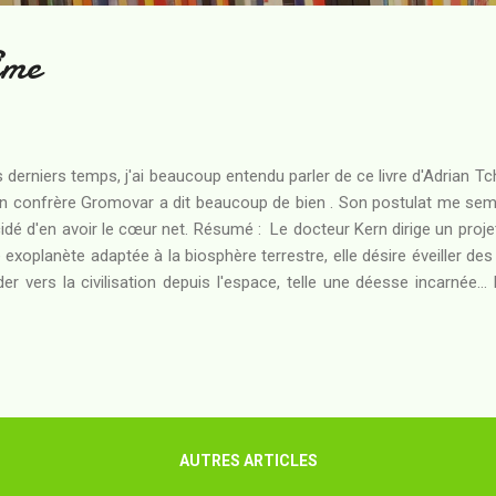
ime
 derniers temps, j'ai beaucoup entendu parler de ce livre d'Adrian T
 confrère Gromovar a dit beaucoup de bien . Son postulat me semblai
idé d'en avoir le cœur net. Résumé : Le docteur Kern dirige un projet
 exoplanète adaptée à la biosphère terrestre, elle désire éveiller des s
der vers la civilisation depuis l'espace, telle une déesse incarnée..
t d'une frange conservatrice de l'humanité : une guerre éclate et 
aire et la civilisation. Kern parvient à s'échapper in extremis pour 
érience, sans savoir que celle-ci ne pourra de toute façon pas d
érait. Pourtant, sur le Monde de Kern, le virus nanotechnologique
ges adopte une espèce d'araignée s...
AUTRES ARTICLES