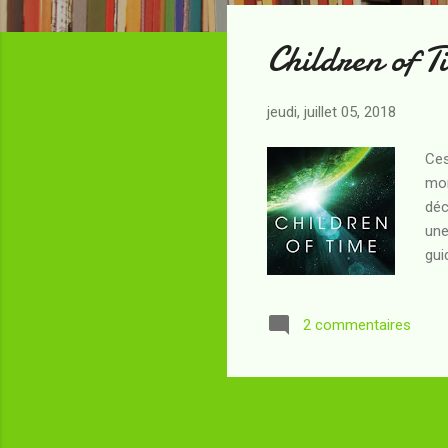
t
Children of T
i
c
l
jeudi, juillet 05, 2018
e
s
Ces
mon
déc
une
gui
goû
sol
2 commentaires
exp
esp
sin