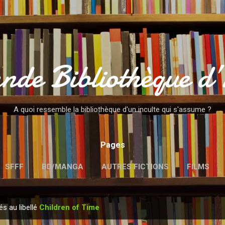
Accéder au contenu principal
nde Bibliothèque d
A quoi ressemble la bibliothèque d'un inculte qui s'assume ?
Pages
SFFF
BD/MANGA
AUTRES FICTIONS
FILMS
MENTIONS LÉGALES
és au libellé
Children of Time