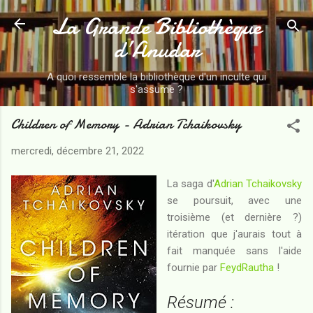
La Grande Bibliothèque
Accéder au contenu principal
d’Anudar
A quoi ressemble la bibliothèque d'un inculte qui
s'assume ?
Children of Memory - Adrian Tchaikovsky
mercredi, décembre 21, 2022
La saga d'
Adrian Tchaikovsky
se poursuit, avec une
troisième (et dernière ?)
itération que j'aurais tout à
fait manquée sans l'aide
fournie par
FeydRautha
!
Résumé :