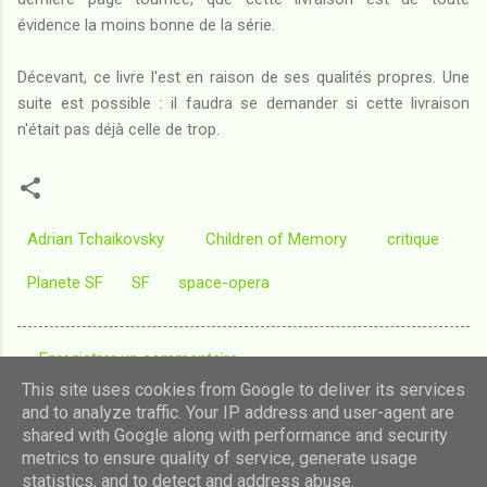
évidence la moins bonne de la série.
Décevant, ce livre l'est en raison de ses qualités propres. Une
suite est possible : il faudra se demander si cette livraison
n'était pas déjà celle de trop.
Adrian Tchaikovsky
Children of Memory
critique
Planete SF
SF
space-opera
Enregistrer un commentaire
C
This site uses cookies from Google to deliver its services
o
and to analyze traffic. Your IP address and user-agent are
shared with Google along with performance and security
m
Fourni par Blogger
metrics to ensure quality of service, generate usage
m
statistics, and to detect and address abuse.