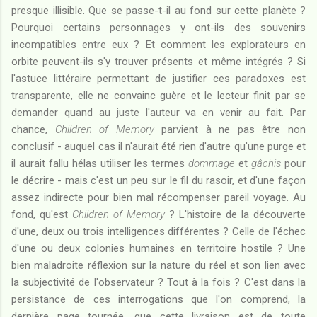
presque illisible. Que se passe-t-il au fond sur cette planète ?
Pourquoi certains personnages y ont-ils des souvenirs
incompatibles entre eux ? Et comment les explorateurs en
orbite peuvent-ils s'y trouver présents et même intégrés ? Si
l'astuce littéraire permettant de justifier ces paradoxes est
transparente, elle ne convainc guère et le lecteur finit par se
demander quand au juste l'auteur va en venir au fait. Par
chance,
Children of Memory
parvient à ne pas être non
conclusif - auquel cas il n'aurait été rien d'autre qu'une purge et
il aurait fallu hélas utiliser les termes
dommage
et
gâchis
pour
le décrire - mais c'est un peu sur le fil du rasoir, et d'une façon
assez indirecte pour bien mal récompenser pareil voyage. Au
fond, qu'est
Children of Memory
? L'histoire de la découverte
d'une, deux ou trois intelligences différentes ? Celle de l'échec
d'une ou deux colonies humaines en territoire hostile ? Une
bien maladroite réflexion sur la nature du réel et son lien avec
la subjectivité de l'observateur ? Tout à la fois ? C'est dans la
persistance de ces interrogations que l'on comprend, la
dernière page tournée, que cette livraison est de toute