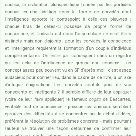
couleur, la civilisation plurispécifique fondée par les portiidés
connait ici une addition sous la forme de corvidés dont
l'intelligence apporte le contrepoint à celle des pieuvres :
chaque bras de celles-ci possède sa propre forme de
conscience, et l'individu est donc l'assemblage de neuf êtres
distincts mais non disjoints ; pour les corvidés, la conscience
et l'intelligence requièrent la formation d'un couple d'individus
complémentaires. On entre par conséquent dans un registre
qui est celui de l'intelligence de groupe non connexe - un
concept assez peu souvent vu en SF d'après moi : c'est assez
audacieux pour donner lieu, dans le cadre de ce livre, à un axe
d'intrigue énigmatique. Les corvidés sont-ils pour de vrai
conscients et intelligents ? Il semble difficile de leur appliquer
(voire de leur
faire
appliquer) le fameux
cogito
de Descartes,
véritable test de conscience - puisque ces animaux semblent
éprouver des difficultés à se concentrer sur le débat d'idées,
préférant la résolution de problèmes concrets - mais pourtant
l'auteur va trouver une façon détournée de confirmer leur
capacité au doute interne. Les passages où Tchaikovsky