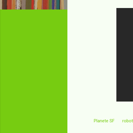
Planete SF
robot