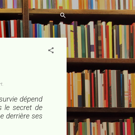
rt
.
a survie dépend
 le secret de
he derrière ses