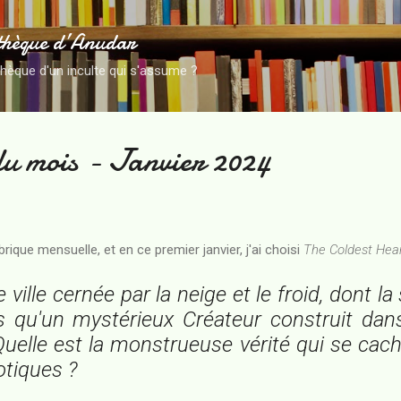
Accéder au contenu principal
thèque d’Anudar
thèque d'un inculte qui s'assume ?
du mois - Janvier 2024
rique mensuelle, et en ce premier janvier, j'ai choisi
The Coldest Hea
 ville cernée par la neige et le froid, dont l
 qu'un mystérieux Créateur construit dans
 Quelle est la monstrueuse vérité qui se cac
otiques ?