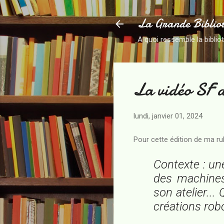
La Grande Biblio
A quoi ressemble la biblio
La vidéo SF 
lundi, janvier 01, 2024
Pour cette édition de ma rub
Contexte : une
des machines
son atelier...
créations rob