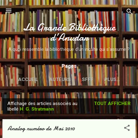
Accéder au contenu principal
La Grande Bibliothèque
d’Anudar
A quoi ressemble la bibliothèque d'un inculte qui s'assume ?
Pages
ACCUEIL
AUTEURS
SFFF
PLUS…
Affichage des articles associés au
TOUT AFFICHER
A
libellé
H. G. Stratmann
r
t
Analog numéro de Mai 2010
i