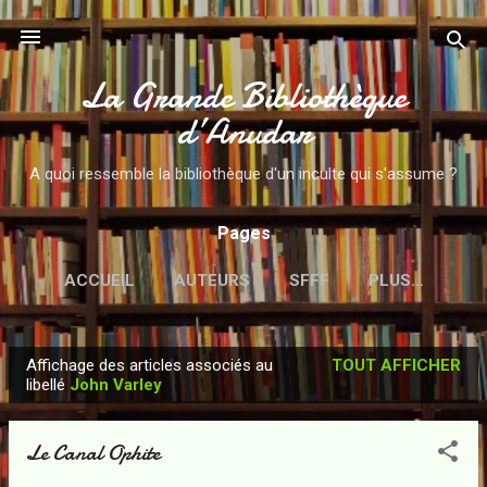
Accéder au contenu principal
La Grande Bibliothèque
d’Anudar
A quoi ressemble la bibliothèque d'un inculte qui s'assume ?
Pages
ACCUEIL
AUTEURS
SFFF
PLUS…
Affichage des articles associés au
TOUT AFFICHER
A
libellé
John Varley
r
t
Le Canal Ophite
i