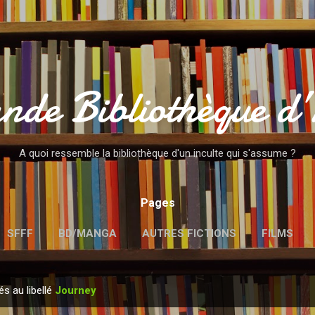
Accéder au contenu principal
nde Bibliothèque d
A quoi ressemble la bibliothèque d'un inculte qui s'assume ?
Pages
SFFF
BD/MANGA
AUTRES FICTIONS
FILMS
MENTIONS LÉGALES
és au libellé
Journey