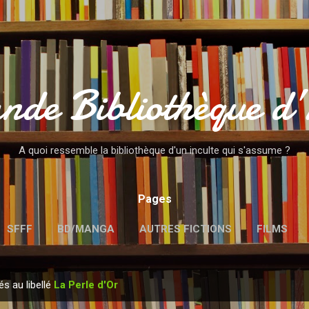
Accéder au contenu principal
nde Bibliothèque d
A quoi ressemble la bibliothèque d'un inculte qui s'assume ?
Pages
SFFF
BD/MANGA
AUTRES FICTIONS
FILMS
MENTIONS LÉGALES
és au libellé
La Perle d'Or