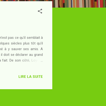
'est pas ce qu'il semblait à
lques siècles plus tôt qu'il
iné à y sauver ses amis. A
 il doit se déclarer au grand
l'a fait. De son côté, Loyeen
e communauté bucolique, ses
ur un autre monde. Contraint
LIRE LA SUITE
ace dans une société dont il
teurs (qui rappelons-le sont