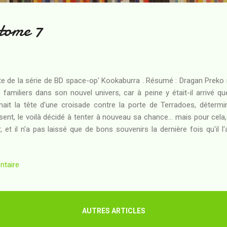
tome 7
te de la série de BD space-op' Kookaburra . Résumé : Dragan Preko n
 familiers dans son nouvel univers, car à peine y était-il arrivé que
nait la tête d'une croisade contre la porte de Terradoes, déterm
sent, le voilà décidé à tenter à nouveau sa chance... mais pour cela,
r, et il n'a pas laissé que de bons souvenirs la dernière fois qu'il 
ouvre avec stupeur que, bien loin d'être les doux fondateurs d'un
êtres sont à l'origine d'une haine tenace de la part d'êtres vivant s
ntaire
rendre la fuite dans un désert des plus hostiles, trouvera-t-il sa pl
ore tout ? Après un épisode 6 que j'avais trouvé calamiteux, les au
fait des "repreneurs") on...
AUTRES ARTICLES