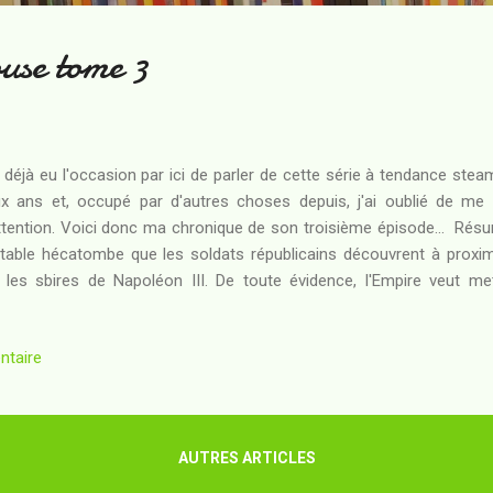
use tome 3
i déjà eu l'occasion par ici de parler de cette série à tendance steam
x ans et, occupé par d'autres choses depuis, j'ai oublié de me
ttention. Voici donc ma chronique de son troisième épisode... Rés
itable hécatombe que les soldats républicains découvrent à proxi
 les sbires de Napoléon III. De toute évidence, l'Empire veut m
gereuse : un gradé, survivant des légionnaire décimés, n'évoque-t-i
 apprentis-sorciers au terme d'un terrifiant rituel ? Pour Gavroche et
ntaire
 course contre la montre qui commence, car l'Empire va vouloir test
 champs de bataille de la Guerre de Sécession pourraient bien serv
ais lu Lovecraft, je ne sais pas trop jusqu'à quel po...
AUTRES ARTICLES