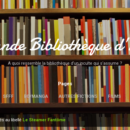
Accéder au contenu principal
nde Bibliothèque d
A quoi ressemble la bibliothèque d'un inculte qui s'assume ?
Pages
SFFF
BD/MANGA
AUTRES FICTIONS
FILMS
MENTIONS LÉGALES
és au libellé
Le Steamer Fantôme