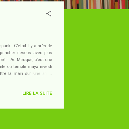
punk . C'était il y a près de
 pencher dessus avec plus
umé : Au Mexique, c'est une
mité du temple maya investi
ettre la main sur une arme
l pas un monstre éveillé par
 son alliée américaine, c'est
LIRE LA SUITE
er son arme... et pour cela,
ir de laboratoire ! N'ayant