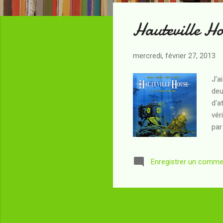
t
Hauteville Ho
i
c
l
mercredi, février 27, 2013
e
s
J'a
deu
d'a
vér
par
dan
des
Enregistrer un comme
une
les
jam