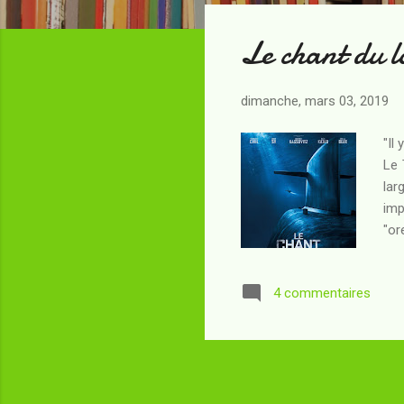
t
Le chant du 
i
c
l
dimanche, mars 03, 2019
e
s
"Il
Le 
lar
imp
"or
d'u
se 
4 commentaires
déb
sup
Cha