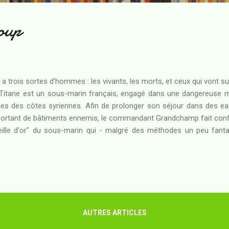
loup
 y a trois sortes d'hommes : les vivants, les morts, et ceux qui vont su
Titane est un sous-marin français, engagé dans une dangereuse m
ges des côtes syriennes. Afin de prolonger son séjour dans des e
ortant de bâtiments ennemis, le commandant Grandchamp fait confi
eille d'or" du sous-marin qui - malgré des méthodes un peu fant
ne efficacité implacable. Pourtant, la mission manque tourner mal qu
trouve pris au dépourvu par un son jamais entendu auparavant... De r
riefing et les critiques : au moment où les tensions internationale
érieurs des hommes du Titane vont se rendre compte que les rec
nteraide pourraient avoir un tout autre enjeu que la seule fierté prof
AUTRES ARTICLES