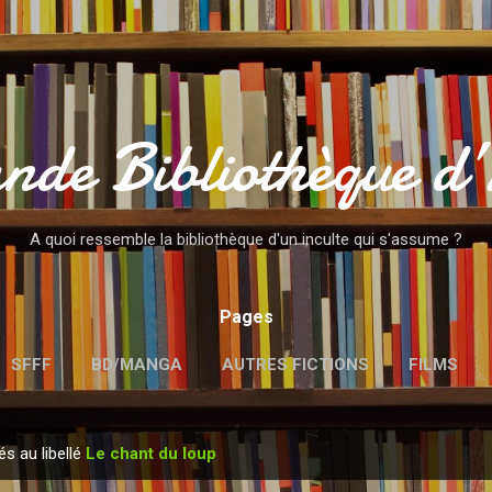
Accéder au contenu principal
nde Bibliothèque d
A quoi ressemble la bibliothèque d'un inculte qui s'assume ?
Pages
SFFF
BD/MANGA
AUTRES FICTIONS
FILMS
MENTIONS LÉGALES
és au libellé
Le chant du loup