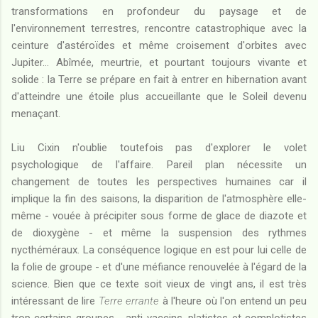
transformations en profondeur du paysage et de
l'environnement terrestres, rencontre catastrophique avec la
ceinture d'astéroïdes et même croisement d'orbites avec
Jupiter... Abîmée, meurtrie, et pourtant toujours vivante et
solide : la Terre se prépare en fait à entrer en hibernation avant
d'atteindre une étoile plus accueillante que le Soleil devenu
menaçant.
Liu Cixin n'oublie toutefois pas d'explorer le volet
psychologique de l'affaire. Pareil plan nécessite un
changement de toutes les perspectives humaines car il
implique la fin des saisons, la disparition de l'atmosphère elle-
même - vouée à précipiter sous forme de glace de diazote et
de dioxygène - et même la suspension des rythmes
nycthéméraux. La conséquence logique en est pour lui celle de
la folie de groupe - et d'une méfiance renouvelée à l'égard de la
science. Bien que ce texte soit vieux de vingt ans, il est très
intéressant de lire
Terre errante
à l'heure où l'on entend un peu
trop certains groupes - anti-vaccins, platistes et complotistes