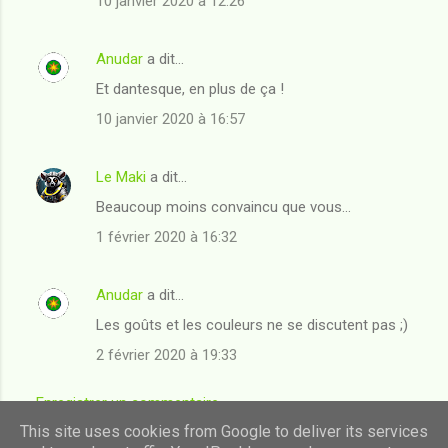
10 janvier 2020 à 12:26
m
m
Anudar
a dit…
e
Et dantesque, en plus de ça !
n
t
10 janvier 2020 à 16:57
a
i
Le Maki
a dit…
r
Beaucoup moins convaincu que vous...
e
1 février 2020 à 16:32
s
Anudar
a dit…
Les goûts et les couleurs ne se discutent pas ;)
2 février 2020 à 19:33
Enregistrer un commentaire
This site uses cookies from Google to deliver its services