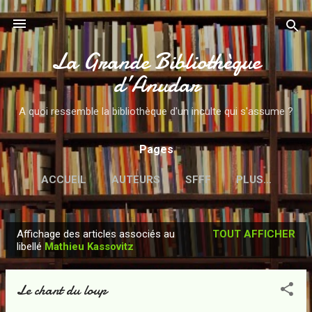
Accéder au contenu principal
La Grande Bibliothèque
d’Anudar
A quoi ressemble la bibliothèque d'un inculte qui s'assume ?
Pages
ACCUEIL
AUTEURS
SFFF
PLUS…
Affichage des articles associés au
TOUT AFFICHER
A
libellé
Mathieu Kassovitz
r
t
Le chant du loup
i