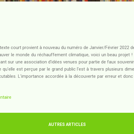
texte court provient à nouveau du numéro de Janvier/Février 2022 de
ver le monde du réchauffement climatique, voici un beau projet ! 
ant sur une association d'idées venues pour partie de faux souvenir
le qu'elle est perçue par le grand public l'est à travers plusieurs d
cutables. L'importance accordée à la découverte par erreur et donc
peu trop grande par rapport à sa contribution réelle à l'édifice scie
nt tout du travail, et tout résultat surprenant ou inattendu devra 
ntaire
roduit et vérifié - soit donc générer un surplus de travail. Le statut 
herche scientifique - personnages forts en gueule, scientifiques e
repreneurs capables d'aligner les zéros sur un chèque, prenant le...
AUTRES ARTICLES