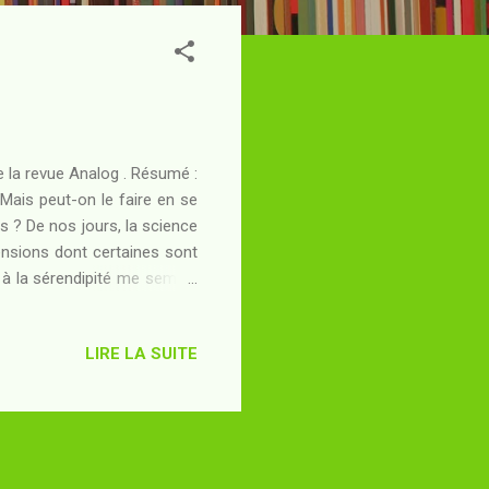
 la revue Analog . Résumé :
Mais peut-on le faire en se
s ? De nos jours, la science
imensions dont certaines sont
 à la sérendipité me semble
ntifique : la science, c'est
de toute façon être évalué,
LIRE LA SUITE
de certains "trublions" de la
ux-mêmes ou parfois simples