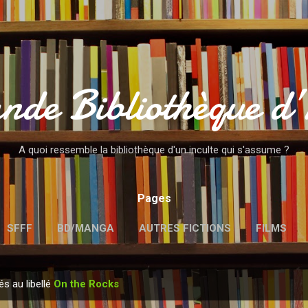
Accéder au contenu principal
nde Bibliothèque d
A quoi ressemble la bibliothèque d'un inculte qui s'assume ?
Pages
SFFF
BD/MANGA
AUTRES FICTIONS
FILMS
MENTIONS LÉGALES
és au libellé
On the Rocks