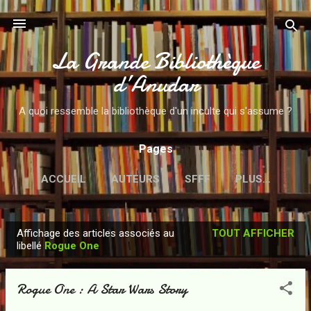
Accéder au contenu principal
La Grande Bibliothèque
d’Anudar
A quoi ressemble la bibliothèque d'un inculte qui s'assume ?
Pages
ACCUEIL
AUTEURS
SFFF
PLUS…
Affichage des articles associés au
TOUT AFFICHER
A
libellé
Rogue One
r
t
Rogue One : A Star Wars Story
i