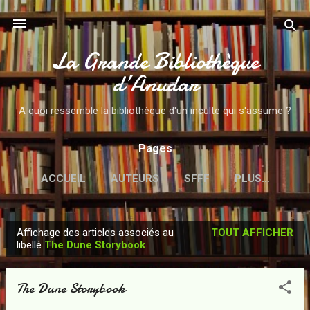
Accéder au contenu principal
La Grande Bibliothèque
d’Anudar
A quoi ressemble la bibliothèque d'un inculte qui s'assume ?
Pages
ACCUEIL
AUTEURS
SFFF
PLUS…
Affichage des articles associés au
TOUT AFFICHER
A
libellé
The Dune Storybook
r
t
The Dune Storybook
i