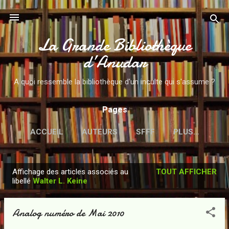
Accéder au contenu principal
La Grande Bibliothèque
d’Anudar
A quoi ressemble la bibliothèque d'un inculte qui s'assume ?
Pages
ACCUEIL
AUTEURS
SFFF
PLUS…
Affichage des articles associés au
TOUT AFFICHER
A
libellé
Walter L. Keine
r
t
Analog numéro de Mai 2010
i