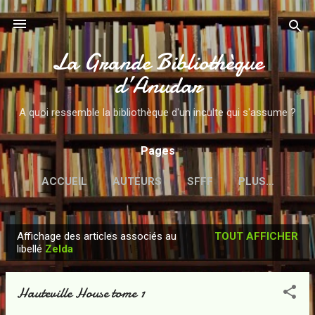
Accéder au contenu principal
La Grande Bibliothèque
d’Anudar
A quoi ressemble la bibliothèque d'un inculte qui s'assume ?
Pages
ACCUEIL
AUTEURS
SFFF
PLUS…
Affichage des articles associés au
TOUT AFFICHER
A
libellé
Zelda
r
t
Hauteville House tome 1
i